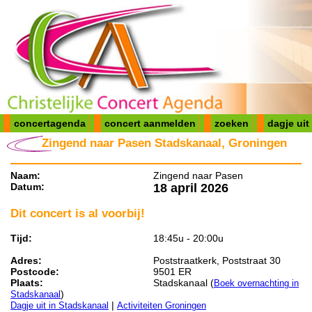
concertagenda
concert aanmelden
zoeken
dagje uit
Zingend naar Pasen Stadskanaal, Groningen
Naam:
Zingend naar Pasen
Datum:
18 april 2026
Dit concert is al voorbij!
Tijd:
18:45u - 20:00u
Adres:
Poststraatkerk, Poststraat 30
Postcode:
9501 ER
Plaats:
Stadskanaal (
Boek overnachting in
)
Stadskanaal
|
Dagje uit in Stadskanaal
Activiteiten Groningen