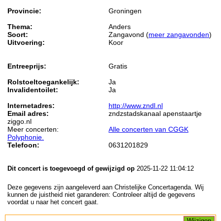
Provincie:
Groningen
Thema:
Anders
Soort:
Zangavond (
meer zangavonden
)
Uitvoering:
Koor
Entreeprijs:
Gratis
Rolstoeltoegankelijk:
Ja
Invalidentoilet:
Ja
Internetadres:
http://www.zndl.nl
Email adres:
zndzstadskanaal apenstaartje
ziggo.nl
Meer concerten:
Alle concerten van CGGK
Polyphonie.
Telefoon:
0631201829
Dit concert is toegevoegd of gewijzigd op
2025-11-22 11:04:12
Deze gegevens zijn aangeleverd aan Christelijke Concertagenda. Wij
kunnen de juistheid niet garanderen: Controleer altijd de gegevens
voordat u naar het concert gaat.