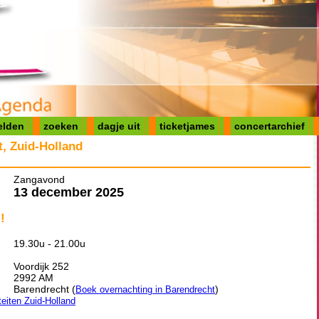
elden
zoeken
dagje uit
ticketjames
concertarchief
, Zuid-Holland
Zangavond
13 december 2025
!
19.30u - 21.00u
Voordijk 252
2992 AM
Barendrecht (
)
Boek overnachting in Barendrecht
teiten Zuid-Holland