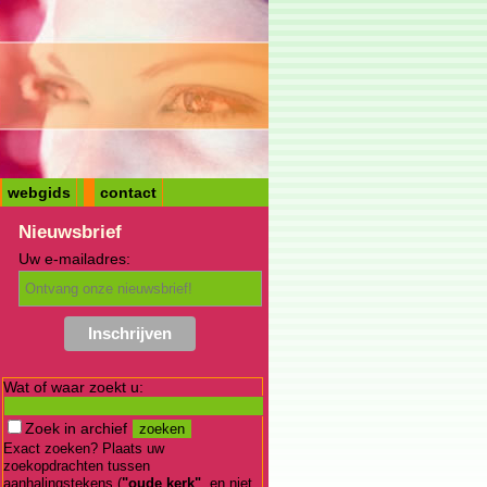
webgids
contact
Nieuwsbrief
Uw e-mailadres:
Wat of waar zoekt u:
Zoek in archief
Exact zoeken? Plaats uw
zoekopdrachten tussen
aanhalingstekens (
"oude kerk"
, en niet