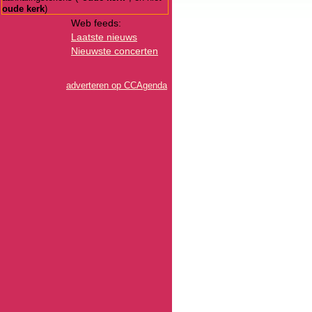
oude kerk
)
Web feeds:
Laatste nieuws
Nieuwste concerten
adverteren op CCAgenda