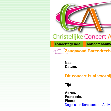
concertagenda
concert aanm
Zangavond Barendrecht
Naam:
Datum:
Dit concert is al voorbij
Tijd:
Adres:
Postcode:
Plaats:
|
Dagje uit in Barendrecht
Activi