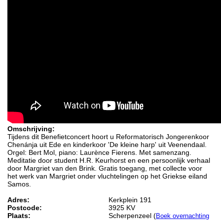
Omschrijving:
Tijdens dit Benefietconcert hoort u Reformatorisch Jongerenkoor
Chenánja uit Ede en kinderkoor 'De kleine harp' uit Veenendaal.
Orgel: Bert Mol, piano: Laurènce Fierens. Met samenzang.
Meditatie door student H.R. Keurhorst en een persoonlijk verhaal
door Margriet van den Brink. Gratis toegang, met collecte voor
het werk van Margriet onder vluchtelingen op het Griekse eiland
Samos.
Adres:
Kerkplein 191
Postcode:
3925 KV
Plaats:
Scherpenzeel (
Boek overnachting