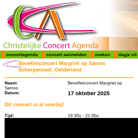
concertagenda
concert aanmelden
zoeken
dagje uit
Benefietconcert Margriet op Samos
Scherpenzeel, Gelderland
Naam:
Benefietconcert Margriet op
Samos
Datum:
17 oktober 2025
Dit concert is al voorbij!
Tijd:
19:30u - 21:00u