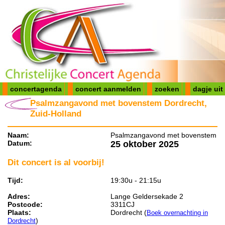
concertagenda
concert aanmelden
zoeken
dagje uit
Psalmzangavond met bovenstem Dordrecht,
Zuid-Holland
Naam:
Psalmzangavond met bovenstem
Datum:
25 oktober 2025
Dit concert is al voorbij!
Tijd:
19:30u - 21:15u
Adres:
Lange Geldersekade 2
Postcode:
3311CJ
Plaats:
Dordrecht (
Boek overnachting in
)
Dordrecht