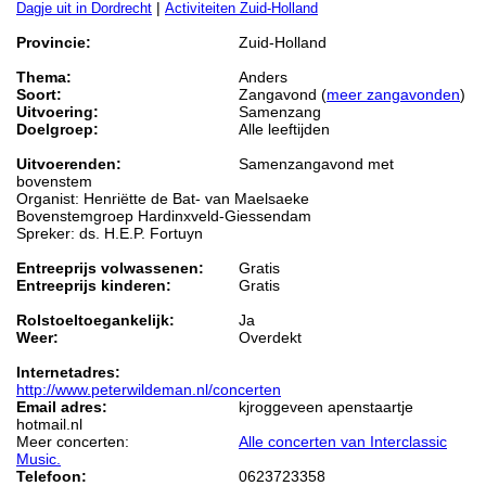
|
Dagje uit in Dordrecht
Activiteiten Zuid-Holland
Provincie:
Zuid-Holland
Thema:
Anders
Soort:
Zangavond (
meer zangavonden
)
Uitvoering:
Samenzang
Doelgroep:
Alle leeftijden
Uitvoerenden:
Samenzangavond met
bovenstem
Organist: Henriëtte de Bat- van Maelsaeke
Bovenstemgroep Hardinxveld-Giessendam
Spreker: ds. H.E.P. Fortuyn
Entreeprijs volwassenen:
Gratis
Entreeprijs kinderen:
Gratis
Rolstoeltoegankelijk:
Ja
Weer:
Overdekt
Internetadres:
http://www.peterwildeman.nl/concerten
Email adres:
kjroggeveen apenstaartje
hotmail.nl
Meer concerten:
Alle concerten van Interclassic
Music.
Telefoon:
0623723358