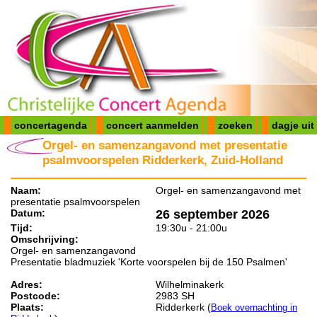
concertagenda
concert aanmelden
zoeken
dagje uit
Orgel- en samenzangavond met presentatie
psalmvoorspelen Ridderkerk, Zuid-Holland
Naam:
Orgel- en samenzangavond met
presentatie psalmvoorspelen
Datum:
26 september 2026
Tijd:
19:30u - 21:00u
Omschrijving:
Orgel- en samenzangavond
Presentatie bladmuziek 'Korte voorspelen bij de 150 Psalmen'
Adres:
Wilhelminakerk
Postcode:
2983 SH
Plaats:
Ridderkerk (
Boek overnachting in