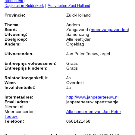
)
Ridderkerk
|
Dagje uit in Ridderkerk
Activiteiten Zuid-Holland
Provincie:
Zuid-Holland
Thema:
Anders
Soort:
Zangavond (
meer zangavonden
)
Uitvoering:
Samenzang
Doelgroep:
Alle leeftijden
Anders:
Orgeldag
Uitvoerenden:
Jan Peter Teeuw, orgel
Entreeprijs volwassenen:
Gratis
Entreeprijs kinderen:
Gratis
Rolstoeltoegankelijk:
Ja
Weer:
Overdekt
Invalidentoilet:
Ja
Internetadres:
http://www.janpeterteeuw.nl
Email adres:
janpeterteeuw apenstaartje
filternet.nl
Meer concerten:
Alle concerten van Jan Peter
Teeuw.
Telefoon:
0681421468