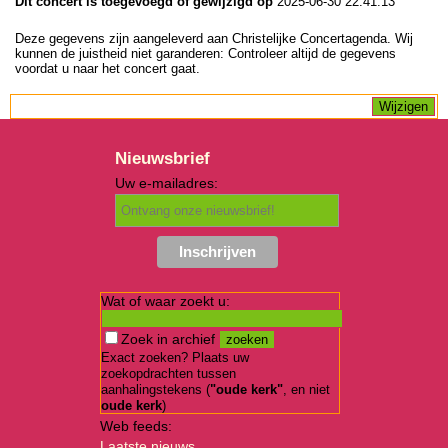
Dit concert is toegevoegd of gewijzigd op
2025-06-30 22:41:13
Deze gegevens zijn aangeleverd aan Christelijke Concertagenda. Wij
kunnen de juistheid niet garanderen: Controleer altijd de gegevens
voordat u naar het concert gaat.
Nieuwsbrief
Uw e-mailadres:
Wat of waar zoekt u:
Zoek in archief
Exact zoeken? Plaats uw
zoekopdrachten tussen
aanhalingstekens (
"oude kerk"
, en niet
oude kerk
)
Web feeds:
Laatste nieuws