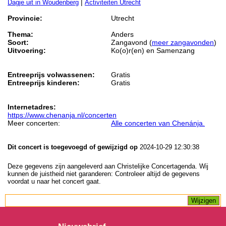
|
Dagje uit in Woudenberg
Activiteiten Utrecht
Provincie:
Utrecht
Thema:
Anders
Soort:
Zangavond (
meer zangavonden
)
Uitvoering:
Ko(o)r(en) en Samenzang
Entreeprijs volwassenen:
Gratis
Entreeprijs kinderen:
Gratis
Internetadres:
https://www.chenanja.nl/concerten
Meer concerten:
Alle concerten van Chenánja.
Dit concert is toegevoegd of gewijzigd op
2024-10-29 12:30:38
Deze gegevens zijn aangeleverd aan Christelijke Concertagenda. Wij
kunnen de juistheid niet garanderen: Controleer altijd de gegevens
voordat u naar het concert gaat.