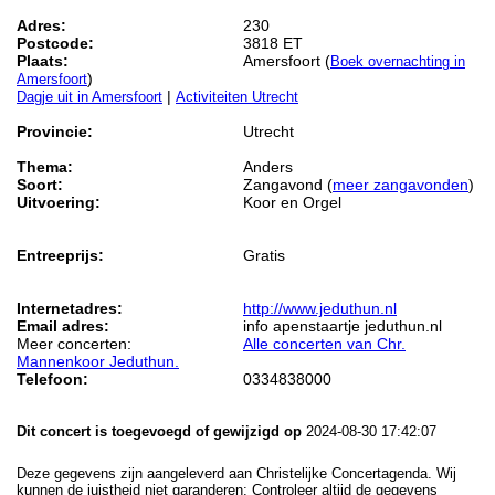
Adres:
230
Postcode:
3818 ET
Plaats:
Amersfoort (
Boek overnachting in
)
Amersfoort
|
Dagje uit in Amersfoort
Activiteiten Utrecht
Provincie:
Utrecht
Thema:
Anders
Soort:
Zangavond (
meer zangavonden
)
Uitvoering:
Koor en Orgel
Entreeprijs:
Gratis
Internetadres:
http://www.jeduthun.nl
Email adres:
info apenstaartje jeduthun.nl
Meer concerten:
Alle concerten van Chr.
Mannenkoor Jeduthun.
Telefoon:
0334838000
Dit concert is toegevoegd of gewijzigd op
2024-08-30 17:42:07
Deze gegevens zijn aangeleverd aan Christelijke Concertagenda. Wij
kunnen de juistheid niet garanderen: Controleer altijd de gegevens