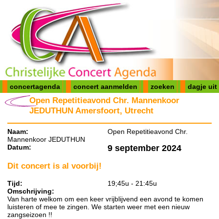
concertagenda
concert aanmelden
zoeken
dagje uit
Open Repetitieavond Chr. Mannenkoor
JEDUTHUN Amersfoort, Utrecht
Naam:
Open Repetitieavond Chr.
Mannenkoor JEDUTHUN
Datum:
9 september 2024
Dit concert is al voorbij!
Tijd:
19;45u - 21:45u
Omschrijving:
Van harte welkom om een keer vrijblijvend een avond te komen
luisteren of mee te zingen. We starten weer met een nieuw
zangseizoen !!