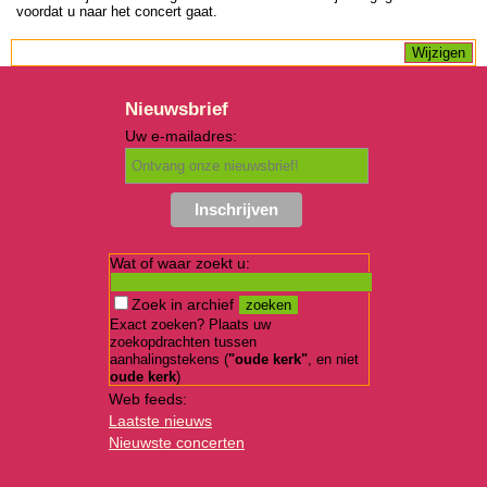
voordat u naar het concert gaat.
Nieuwsbrief
Uw e-mailadres:
Wat of waar zoekt u:
Zoek in archief
Exact zoeken? Plaats uw
zoekopdrachten tussen
aanhalingstekens (
"oude kerk"
, en niet
oude kerk
)
Web feeds:
Laatste nieuws
Nieuwste concerten