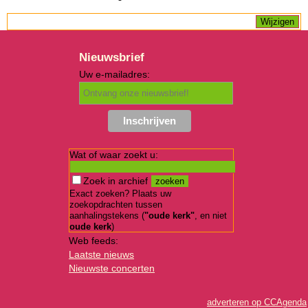
Nieuwsbrief
Uw e-mailadres:
Wat of waar zoekt u:
Zoek in archief
Exact zoeken? Plaats uw
zoekopdrachten tussen
aanhalingstekens (
"oude kerk"
, en niet
oude kerk
)
Web feeds:
Laatste nieuws
Nieuwste concerten
adverteren op CCAgenda