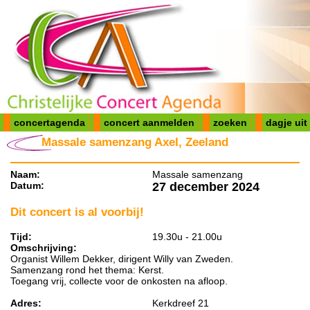
concertagenda
concert aanmelden
zoeken
dagje uit
Massale samenzang Axel, Zeeland
Naam:
Massale samenzang
Datum:
27 december 2024
Dit concert is al voorbij!
Tijd:
19.30u - 21.00u
Omschrijving:
Organist Willem Dekker, dirigent Willy van Zweden.
Samenzang rond het thema: Kerst.
Toegang vrij, collecte voor de onkosten na afloop.
Adres:
Kerkdreef 21