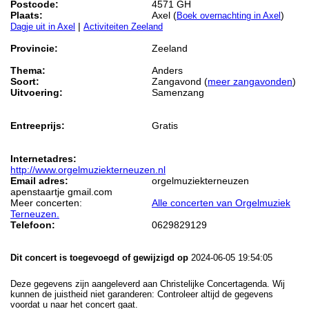
Postcode:
4571 GH
Plaats:
Axel (
)
Boek overnachting in Axel
|
Dagje uit in Axel
Activiteiten Zeeland
Provincie:
Zeeland
Thema:
Anders
Soort:
Zangavond (
meer zangavonden
)
Uitvoering:
Samenzang
Entreeprijs:
Gratis
Internetadres:
http://www.orgelmuziekterneuzen.nl
Email adres:
orgelmuziekterneuzen
apenstaartje gmail.com
Meer concerten:
Alle concerten van Orgelmuziek
Terneuzen.
Telefoon:
0629829129
Dit concert is toegevoegd of gewijzigd op
2024-06-05 19:54:05
Deze gegevens zijn aangeleverd aan Christelijke Concertagenda. Wij
kunnen de juistheid niet garanderen: Controleer altijd de gegevens
voordat u naar het concert gaat.