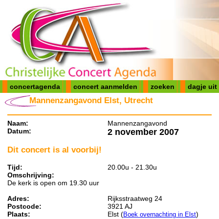
concertagenda
concert aanmelden
zoeken
dagje uit
Mannenzangavond Elst, Utrecht
Naam:
Mannenzangavond
Datum:
2 november 2007
Dit concert is al voorbij!
Tijd:
20.00u - 21.30u
Omschrijving:
De kerk is open om 19.30 uur
Adres:
Rijksstraatweg 24
Postcode:
3921 AJ
Plaats:
Elst (
)
Boek overnachting in Elst