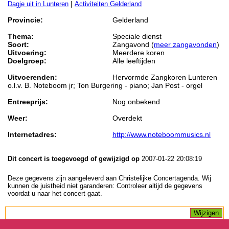
|
Dagje uit in Lunteren
Activiteiten Gelderland
Provincie:
Gelderland
Thema:
Speciale dienst
Soort:
Zangavond (
meer zangavonden
)
Uitvoering:
Meerdere koren
Doelgroep:
Alle leeftijden
Uitvoerenden:
Hervormde Zangkoren Lunteren
o.l.v. B. Noteboom jr; Ton Burgering - piano; Jan Post - orgel
Entreeprijs:
Nog onbekend
Weer:
Overdekt
Internetadres:
http://www.noteboommusics.nl
Dit concert is toegevoegd of gewijzigd op
2007-01-22 20:08:19
Deze gegevens zijn aangeleverd aan Christelijke Concertagenda. Wij
kunnen de juistheid niet garanderen: Controleer altijd de gegevens
voordat u naar het concert gaat.