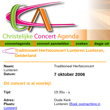
concertagenda
concert aanmelden
zoeken
dagje uit
Traditioneel Herfstconcert Lunteren Lunteren,
Gelderland
Naam:
Traditioneel Herfstconcert
Lunteren
Datum:
7 oktober 2006
Dit concert is al voorbij!
Tijd:
19:30u - u
Adres:
Oude Kerk
Plaats:
Lunteren (
Boek overnachting in
)
Lunteren