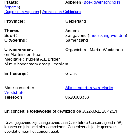
Plaats:
Asperen (
Boek overnachting in
)
Asperen
|
Dagje uit in Asperen
Activiteiten Gelderland
Provincie:
Gelderland
Thema:
Anders
Soort:
Zangavond (
meer zangavonden
)
Uitvoering:
Samenzang
Uitvoerenden:
Organisten : Martin Weststrate
en Martijn den Haan
Meditatie : student A.E Brijder
M.m.v bovenstem groep Leerdam
Entreeprijs:
Gratis
Meer concerten:
Alle concerten van Martin
Weststrate.
Telefoon:
0620003353
Dit concert is toegevoegd of gewijzigd op
2022-03-11 20:42:14
Deze gegevens zijn aangeleverd aan Christelijke Concertagenda. Wij
kunnen de juistheid niet garanderen: Controleer altijd de gegevens
voordat u naar het concert gaat.