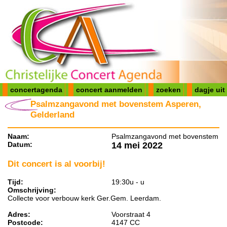
concertagenda
concert aanmelden
zoeken
dagje uit
Psalmzangavond met bovenstem Asperen,
Gelderland
Naam:
Psalmzangavond met bovenstem
Datum:
14 mei 2022
Dit concert is al voorbij!
Tijd:
19:30u - u
Omschrijving:
Collecte voor verbouw kerk Ger.Gem. Leerdam.
Adres:
Voorstraat 4
Postcode:
4147 CC