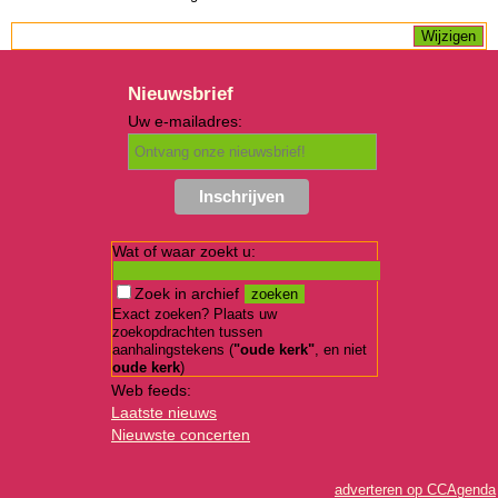
Nieuwsbrief
Uw e-mailadres:
Wat of waar zoekt u:
Zoek in archief
Exact zoeken? Plaats uw
zoekopdrachten tussen
aanhalingstekens (
"oude kerk"
, en niet
oude kerk
)
Web feeds:
Laatste nieuws
Nieuwste concerten
adverteren op CCAgenda