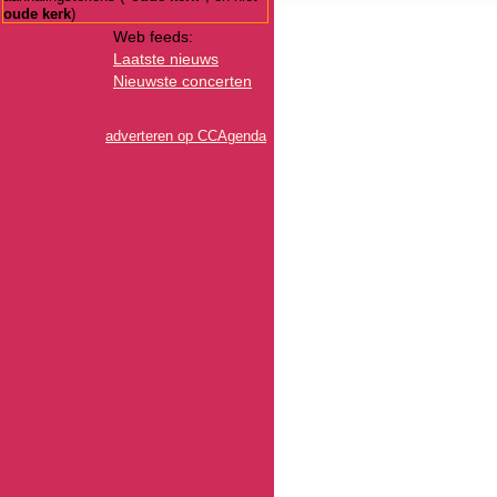
oude kerk
)
Web feeds:
Laatste nieuws
Nieuwste concerten
adverteren op CCAgenda