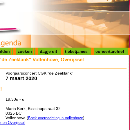
elden
zoeken
dagje uit
ticketjames
concertarchief
de Zeeklank" Vollenhove, Overijssel
Voorjaarsconcert CGK "de Zeeklank"
7 maart 2020
!
19.30u - u
Maria Kerk, Bisschopstraat 32
8325 BC
Vollenhove (
)
Boek overnachting in Vollenhove
eiten Overijssel