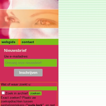
webgids
contact
Nieuwsbrief
Uw e-mailadres:
Wat of waar zoekt u:
Zoek in archief
Exact zoeken? Plaats uw
zoekopdrachten tussen
aanhalingstekens (
"oude kerk"
, en niet