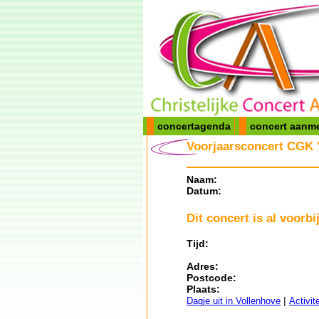
concertagenda
concert aanm
Voorjaarsconcert CGK "
Naam:
Datum:
Dit concert is al voorbij
Tijd:
Adres:
Postcode:
Plaats:
|
Dagje uit in Vollenhove
Activit