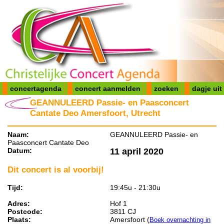
concertagenda
concert aanmelden
zoeken
dagje uit
GEANNULEERD Passie- en Paasconcert
Cantate Deo Amersfoort, Utrecht
Naam:
GEANNULEERD Passie- en
Paasconcert Cantate Deo
Datum:
11 april 2020
Dit concert is al voorbij!
Tijd:
19:45u - 21:30u
Adres:
Hof 1
Postcode:
3811 CJ
Plaats:
Amersfoort (
Boek overnachting in