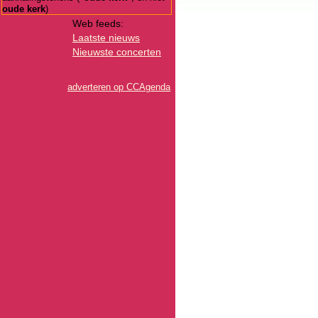
oude kerk
)
Web feeds:
Laatste nieuws
Nieuwste concerten
adverteren op CCAgenda