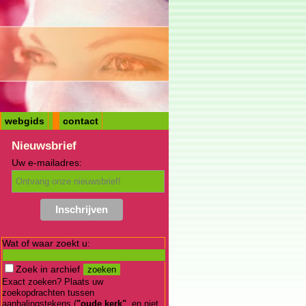
webgids
contact
Nieuwsbrief
Uw e-mailadres:
Wat of waar zoekt u:
Zoek in archief
Exact zoeken? Plaats uw
zoekopdrachten tussen
aanhalingstekens (
"oude kerk"
, en niet