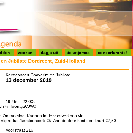
elden
zoeken
dagje uit
ticketjames
concertarchief
en Jubilate Dordrecht, Zuid-Holland
Kerstconcert Chaverim en Jubilate
13 december 2019
!
19:45u - 22:00u
atch?v=lwbnajaCJW0
ng Ontmoeting. Kaarten in de voorverkoop via
nl/product/kerstconcert/ €5. Aan de deur kost een kaart €7,50.
Voorstraat 216