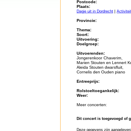
Postcode:
Plaats:
|
Dagje uit in Dordrecht
Activite
Provincie:
Thema:
Soort:
Uitvoering:
Doelgroep:
Uitvoerenden:
Jongerenkoor Chaverim,
Marien Stouten en Lennert K
Aleida Stouten dwarsfluit,
Cornelis den Ouden piano
Entreeprijs:
Rolstoeltoegankelijk:
Weer:
Meer concerten:
Dit concert is toegevoegd of 
Deze gegevens zijn aangeleverd 