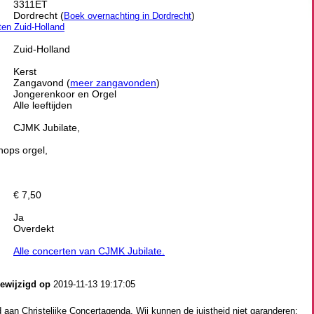
3311ET
Dordrecht (
)
Boek overnachting in Dordrecht
iten Zuid-Holland
Zuid-Holland
Kerst
Zangavond (
meer zangavonden
)
Jongerenkoor en Orgel
Alle leeftijden
CJMK Jubilate,
nops orgel,
€ 7,50
Ja
Overdekt
Alle concerten van CJMK Jubilate.
gewijzigd op
2019-11-13 19:17:05
aan Christelijke Concertagenda. Wij kunnen de juistheid niet garanderen: