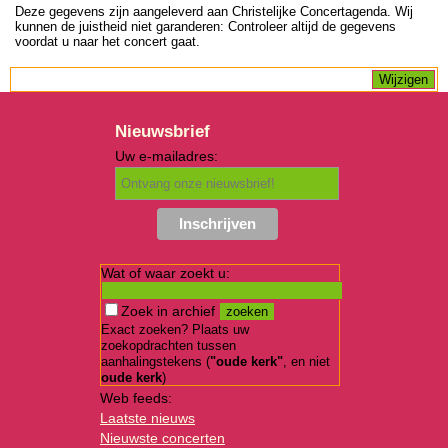
Deze gegevens zijn aangeleverd aan Christelijke Concertagenda. Wij
kunnen de juistheid niet garanderen: Controleer altijd de gegevens
voordat u naar het concert gaat.
Nieuwsbrief
Uw e-mailadres:
Wat of waar zoekt u:
Zoek in archief
Exact zoeken? Plaats uw
zoekopdrachten tussen
aanhalingstekens (
"oude kerk"
, en niet
oude kerk
)
Web feeds:
Laatste nieuws
Nieuwste concerten