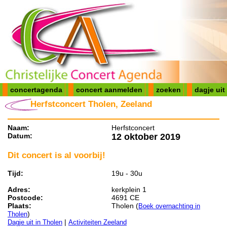
concertagenda
concert aanmelden
zoeken
dagje uit
Herfstconcert Tholen, Zeeland
Naam:
Herfstconcert
Datum:
12 oktober 2019
Dit concert is al voorbij!
Tijd:
19u - 30u
Adres:
kerkplein 1
Postcode:
4691 CE
Plaats:
Tholen (
Boek overnachting in
)
Tholen
|
Dagje uit in Tholen
Activiteiten Zeeland