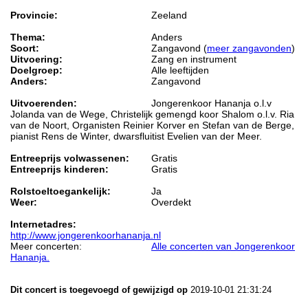
Provincie:
Zeeland
Thema:
Anders
Soort:
Zangavond (
meer zangavonden
)
Uitvoering:
Zang en instrument
Doelgroep:
Alle leeftijden
Anders:
Zangavond
Uitvoerenden:
Jongerenkoor Hananja o.l.v
Jolanda van de Wege, Christelijk gemengd koor Shalom o.l.v. Ria
van de Noort, Organisten Reinier Korver en Stefan van de Berge,
pianist Rens de Winter, dwarsfluitist Evelien van der Meer.
Entreeprijs volwassenen:
Gratis
Entreeprijs kinderen:
Gratis
Rolstoeltoegankelijk:
Ja
Weer:
Overdekt
Internetadres:
http://www.jongerenkoorhananja.nl
Meer concerten:
Alle concerten van Jongerenkoor
Hananja.
Dit concert is toegevoegd of gewijzigd op
2019-10-01 21:31:24