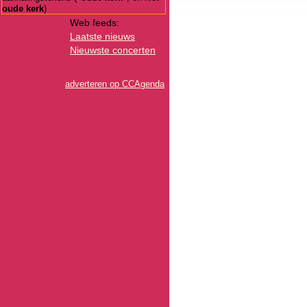
oude kerk
)
Web feeds:
Laatste nieuws
Nieuwste concerten
adverteren op CCAgenda