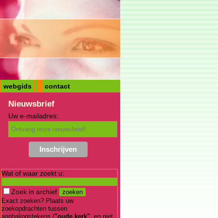
webgids
contact
Nieuwsbrief
Uw e-mailadres:
Wat of waar zoekt u:
Zoek in archief
Exact zoeken? Plaats uw
zoekopdrachten tussen
aanhalingstekens (
"oude kerk"
, en niet