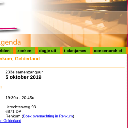
elden
zoeken
dagje uit
ticketjames
concertarchief
nkum, Gelderland
233e samenzanguur
5 oktober 2019
!
19:30u - 20:45u
Utrechtesweg 93
6871 DP
Renkum (
)
Boek overnachting in Renkum
en Gelderland