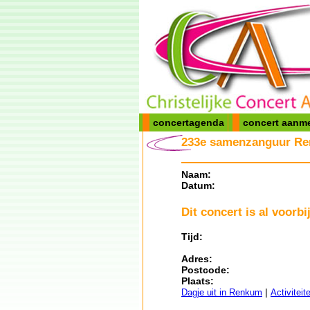
concertagenda
concert aanm
233e samenzanguur Re
Naam:
Datum:
Dit concert is al voorbij
Tijd:
Adres:
Postcode:
Plaats:
|
Dagje uit in Renkum
Activiteit