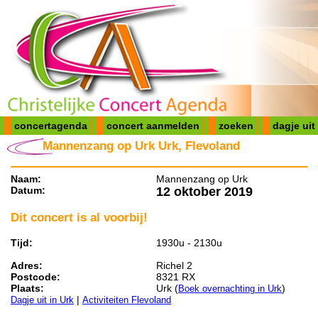
concertagenda
concert aanmelden
zoeken
dagje uit
Mannenzang op Urk Urk, Flevoland
Naam:
Mannenzang op Urk
Datum:
12 oktober 2019
Dit concert is al voorbij!
Tijd:
1930u - 2130u
Adres:
Richel 2
Postcode:
8321 RX
Plaats:
Urk (
)
Boek overnachting in Urk
|
Dagje uit in Urk
Activiteiten Flevoland