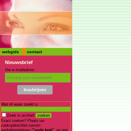
webgids
contact
Nieuwsbrief
Uw e-mailadres:
Wat of waar zoekt u:
Zoek in archief
Exact zoeken? Plaats uw
zoekopdrachten tussen
aanhalingstekens (
"oude kerk"
, en niet