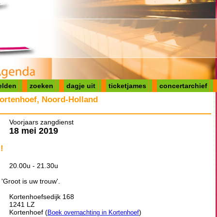
elden
zoeken
dagje uit
ticketjames
concertarchief
ortenhoef, Noord-Holland
Voorjaars zangdienst
18 mei 2019
!
20.00u - 21.30u
'Groot is uw trouw'.
Kortenhoefsedijk 168
1241 LZ
Kortenhoef (
)
Boek overnachting in Kortenhoef