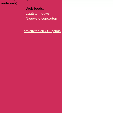
oude kerk
)
Web feeds:
Laatste nieuws
Nieuwste concerten
adverteren op CCAgenda