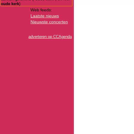
oude kerk
)
Web feeds:
Laatste nieuws
Nieuwste concerten
adverteren op CCAgenda