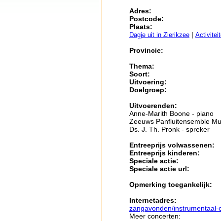
Adres:
Postcode:
Plaats:
|
Dagje uit in Zierikzee
Activitei
Provincie:
Thema:
Soort:
Uitvoering:
Doelgroep:
Uitvoerenden:
Anne-Marith Boone - piano
Zeeuws Panfluitensemble Muz
Ds. J. Th. Pronk - spreker
Entreeprijs volwassenen:
Entreeprijs kinderen:
Speciale actie:
Speciale actie url:
Opmerking toegankelijk:
Internetadres:
zangavonden/instrumentaal-c
Meer concerten: