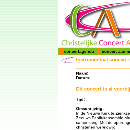
concertagenda
concert aanm
Instrumentaal concert 
Naam:
Datum:
Dit concert is al voorbij
Tijd:
Omschrijving:
In de Nieuwe Kerk te Zierik
Zeeuws Panfluitensemble Muz
samenzang. Met de opbrengst
christenen wereldwijd.