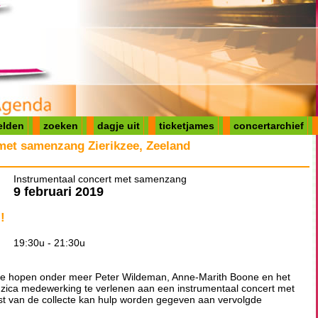
elden
zoeken
dagje uit
ticketjames
concertarchief
met samenzang Zierikzee, Zeeland
Instrumentaal concert met samenzang
9 februari 2019
!
19:30u - 21:30u
zee hopen onder meer Peter Wildeman, Anne-Marith Boone en het
ica medewerking te verlenen aan een instrumentaal concert met
 van de collecte kan hulp worden gegeven aan vervolgde