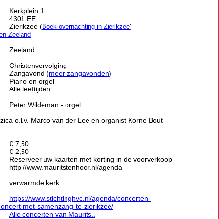
Kerkplein 1
4301 EE
Zierikzee (
)
Boek overnachting in Zierikzee
ten Zeeland
Zeeland
Christenvervolging
Zangavond (
meer zangavonden
)
Piano en orgel
Alle leeftijden
Peter Wildeman - orgel
ica o.l.v. Marco van der Lee en organist Korne Bout
€ 7,50
€ 2,50
Reserveer uw kaarten met korting in de voorverkoop
http://www.mauritstenhoor.nl/agenda
verwarmde kerk
https://www.stichtinghvc.nl/agenda/concerten-
oncert-met-samenzang-te-zierikzee/
Alle concerten van Maurits..