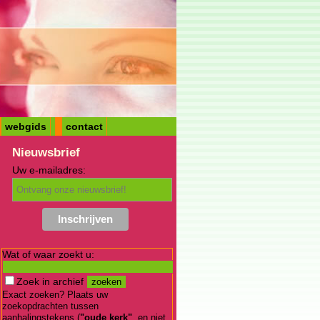
webgids
contact
Nieuwsbrief
Uw e-mailadres:
Wat of waar zoekt u:
Zoek in archief
Exact zoeken? Plaats uw
zoekopdrachten tussen
aanhalingstekens (
"oude kerk"
, en niet