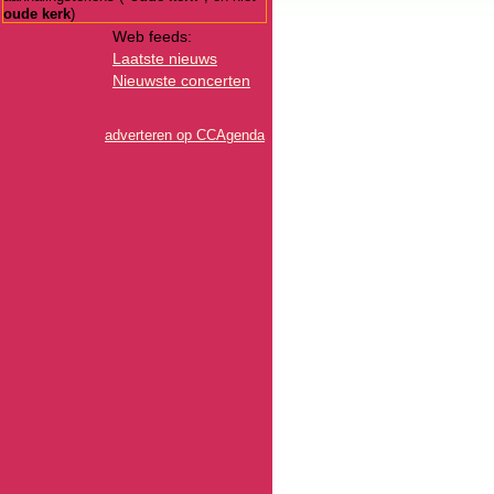
oude kerk
)
Web feeds:
Laatste nieuws
Nieuwste concerten
adverteren op CCAgenda