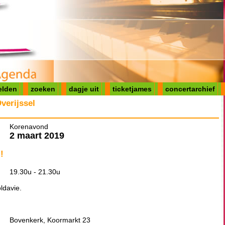
elden
zoeken
dagje uit
ticketjames
concertarchief
erijssel
Korenavond
2 maart 2019
!
19.30u - 21.30u
ldavie.
Bovenkerk, Koormarkt 23