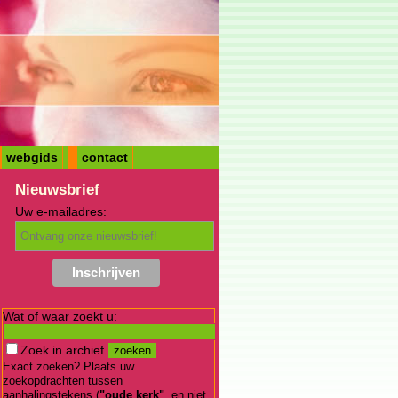
webgids
contact
Nieuwsbrief
Uw e-mailadres:
Wat of waar zoekt u:
Zoek in archief
Exact zoeken? Plaats uw
zoekopdrachten tussen
aanhalingstekens (
"oude kerk"
, en niet