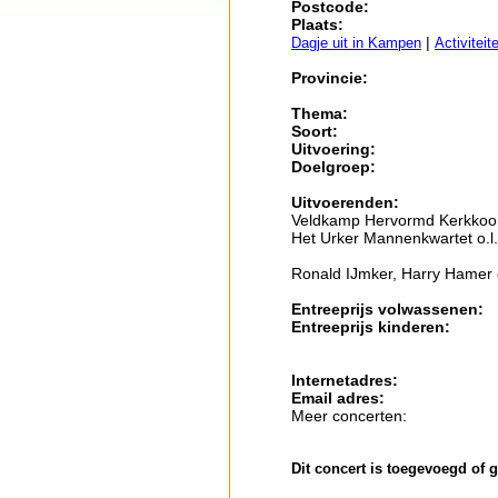
Postcode:
Plaats:
|
Dagje uit in Kampen
Activiteit
Provincie:
Thema:
Soort:
Uitvoering:
Doelgroep:
Uitvoerenden:
Veldkamp Hervormd Kerkkoor 
Het Urker Mannenkwartet o.l.
Ronald IJmker, Harry Hamer e
Entreeprijs volwassenen:
Entreeprijs kinderen:
Internetadres:
Email adres:
Meer concerten:
Dit concert is toegevoegd of 