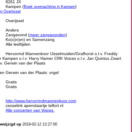
8261 JX
Kampen (
)
Boek overnachting in Kampen
en Overijssel
Overijssel
Anders
Zangavond (
meer zangavonden
)
Ko(o)r(en) en Samenzang
Alle leeftijden
Hervormd Mannenkoor IJsselmuiden/Grafhorst o.l.v. Freddy
Kampen o.l.v. Harry Hamer CRK Voices o.l.v. Jan Quintus Zwart
v. Gerwin van der Plaats
n Gerwin van der Plaats: orgel
Gratis
Gratis
http://www.hervormdmannenkoor.com
cesselink apenstaartje telfort.nl
Alle concerten van Voices.
gewijzigd op
2019-02-12 13:27:00