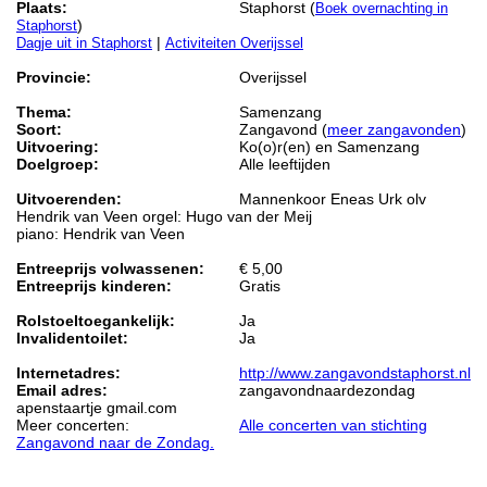
Plaats:
Staphorst (
Boek overnachting in
)
Staphorst
|
Dagje uit in Staphorst
Activiteiten Overijssel
Provincie:
Overijssel
Thema:
Samenzang
Soort:
Zangavond (
meer zangavonden
)
Uitvoering:
Ko(o)r(en) en Samenzang
Doelgroep:
Alle leeftijden
Uitvoerenden:
Mannenkoor Eneas Urk olv
Hendrik van Veen orgel: Hugo van der Meij
piano: Hendrik van Veen
Entreeprijs volwassenen:
€ 5,00
Entreeprijs kinderen:
Gratis
Rolstoeltoegankelijk:
Ja
Invalidentoilet:
Ja
Internetadres:
http://www.zangavondstaphorst.nl
Email adres:
zangavondnaardezondag
apenstaartje gmail.com
Meer concerten:
Alle concerten van stichting
Zangavond naar de Zondag.