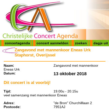
concertagenda
concert aanmelden
zoeken
dagje uit
Zangavond met mannenkoor Eneas Urk
Staphorst, Overijssel
Naam:
Zangavond met mannenkoor
Eneas Urk
Datum:
13 oktober 2018
Dit concert is al voorbij!
Tijd:
19.00u - 20.15u
veel samenzang met mannenkoor Eneas
Adres:
"de Bron" Churchilllaan 2
Postcode:
7951AJ