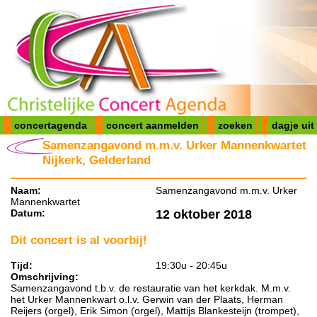
concertagenda
concert aanmelden
zoeken
dagje uit
Samenzangavond m.m.v. Urker Mannenkwartet
Nijkerk, Gelderland
Naam:
Samenzangavond m.m.v. Urker
Mannenkwartet
Datum:
12 oktober 2018
Dit concert is al voorbij!
Tijd:
19:30u - 20:45u
Omschrijving:
Samenzangavond t.b.v. de restauratie van het kerkdak. M.m.v.
het Urker Mannenkwart o.l.v. Gerwin van der Plaats, Herman
Reijers (orgel), Erik Simon (orgel), Mattijs Blankesteijn (trompet),