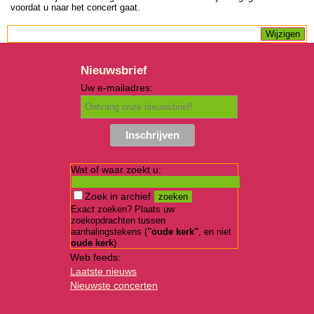
voordat u naar het concert gaat.
Nieuwsbrief
Uw e-mailadres:
Wat of waar zoekt u:
Zoek in archief
Exact zoeken? Plaats uw
zoekopdrachten tussen
aanhalingstekens (
"oude kerk"
, en niet
oude kerk
)
Web feeds:
Laatste nieuws
Nieuwste concerten