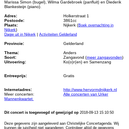
Marissa Simon (bugel), Wilma Gardebroek (panfluit) en Diederik
Blankesteijn (piano).
Adres:
Holkerstraat 1
Postcode:
3861cc
Plaats:
Nijkerk (
Boek overnachting in
)
Nijkerk
|
Dagje uit in Nijkerk
Activiteiten Gelderland
Provincie:
Gelderland
Thema:
Anders
Soort:
Zangavond (
meer zangavonden
)
Uitvoering:
Ko(o)r(en) en Samenzang
Entreeprijs:
Gratis
Internetadres:
http://www.hervormdnijkerk.nl
Meer concerten:
Alle concerten van Urker
Mannenkwartet.
Dit concert is toegevoegd of gewijzigd op
2018-09-13 15:10:50
Deze gegevens zijn aangeleverd aan Christelijke Concertagenda. Wij
kunnen de juistheid niet garanderen: Controleer altijd de gegevens