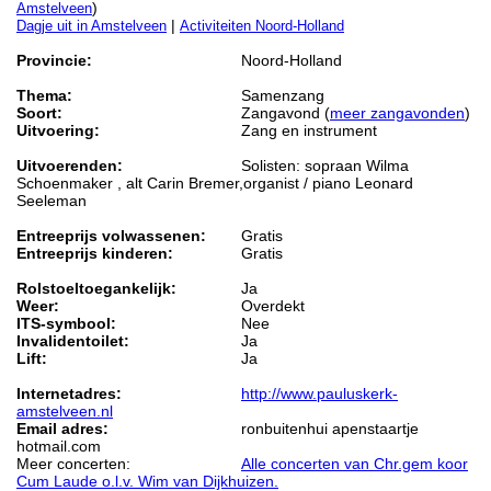
)
Amstelveen
|
Dagje uit in Amstelveen
Activiteiten Noord-Holland
Provincie:
Noord-Holland
Thema:
Samenzang
Soort:
Zangavond (
meer zangavonden
)
Uitvoering:
Zang en instrument
Uitvoerenden:
Solisten: sopraan Wilma
Schoenmaker , alt Carin Bremer,organist / piano Leonard
Seeleman
Entreeprijs volwassenen:
Gratis
Entreeprijs kinderen:
Gratis
Rolstoeltoegankelijk:
Ja
Weer:
Overdekt
ITS-symbool:
Nee
Invalidentoilet:
Ja
Lift:
Ja
Internetadres:
http://www.pauluskerk-
amstelveen.nl
Email adres:
ronbuitenhui apenstaartje
hotmail.com
Meer concerten:
Alle concerten van Chr.gem koor
Cum Laude o.l.v. Wim van Dijkhuizen.