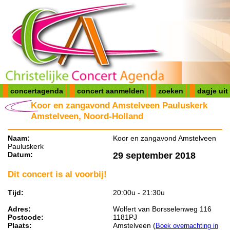
concertagenda
concert aanmelden
zoeken
dagje uit
Koor en zangavond Amstelveen Pauluskerk
Amstelveen, Noord-Holland
Naam:
Koor en zangavond Amstelveen
Pauluskerk
Datum:
29 september 2018
Dit concert is al voorbij!
Tijd:
20:00u - 21:30u
Adres:
Wolfert van Borsselenweg 116
Postcode:
1181PJ
Plaats:
Amstelveen (
Boek overnachting in