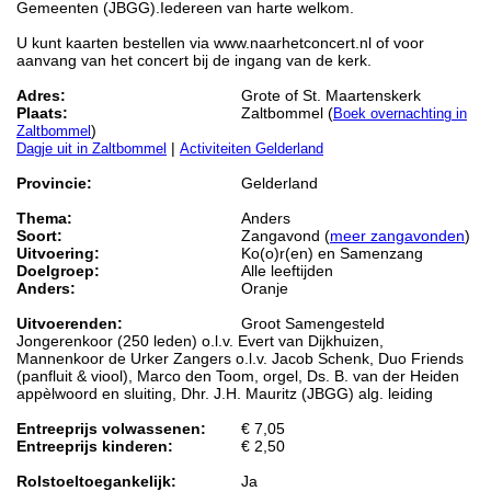
Gemeenten (JBGG).Iedereen van harte welkom.
U kunt kaarten bestellen via www.naarhetconcert.nl of voor
aanvang van het concert bij de ingang van de kerk.
Adres:
Grote of St. Maartenskerk
Plaats:
Zaltbommel (
Boek overnachting in
)
Zaltbommel
|
Dagje uit in Zaltbommel
Activiteiten Gelderland
Provincie:
Gelderland
Thema:
Anders
Soort:
Zangavond (
meer zangavonden
)
Uitvoering:
Ko(o)r(en) en Samenzang
Doelgroep:
Alle leeftijden
Anders:
Oranje
Uitvoerenden:
Groot Samengesteld
Jongerenkoor (250 leden) o.l.v. Evert van Dijkhuizen,
Mannenkoor de Urker Zangers o.l.v. Jacob Schenk, Duo Friends
(panfluit & viool), Marco den Toom, orgel, Ds. B. van der Heiden
appèlwoord en sluiting, Dhr. J.H. Mauritz (JBGG) alg. leiding
Entreeprijs volwassenen:
€ 7,05
Entreeprijs kinderen:
€ 2,50
Rolstoeltoegankelijk:
Ja