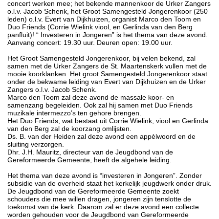
concert werken mee; het bekende mannenkoor de Urker Zangers
o.l.v. Jacob Schenk, het Groot Samengesteld Jongerenkoor (250
leden) o.l.v. Evert van Dijkhuizen, organist Marco den Toom en
Duo Friends (Corrie Wielink viool, en Gerlinda van den Berg
panfluit)! “ Investeren in Jongeren” is het thema van deze avond.
Aanvang concert: 19.30 uur. Deuren open: 19.00 uur.
Het Groot Samengesteld Jongerenkoor, bij velen bekend, zal
samen met de Urker Zangers de St. Maartenskerk vullen met de
mooie koorklanken. Het groot Samengesteld Jongerenkoor staat
onder de bekwame leiding van Evert van Dijkhuizen en de Urker
Zangers o.l.v. Jacob Schenk.
Marco den Toom zal deze avond de massale koor- en
samenzang begeleiden. Ook zal hij samen met Duo Friends
muzikale intermezzo’s ten gehore brengen.
Het Duo Friends, wat bestaat uit Corrie Wielink, viool en Gerlinda
van den Berg zal de koorzang omlijsten.
Ds. B. van der Heiden zal deze avond een appèlwoord en de
sluiting verzorgen.
Dhr. J.H. Mauritz, directeur van de Jeugdbond van de
Gereformeerde Gemeente, heeft de algehele leiding.
Het thema van deze avond is “investeren in Jongeren”. Zonder
subsidie van de overheid staat het kerkelijk jeugdwerk onder druk.
De Jeugdbond van de Gereformeerde Gemeente zoekt
schouders die mee willen dragen, jongeren zijn tenslotte de
toekomst van de kerk. Daarom zal er deze avond een collecte
worden gehouden voor de Jeugdbond van Gereformeerde