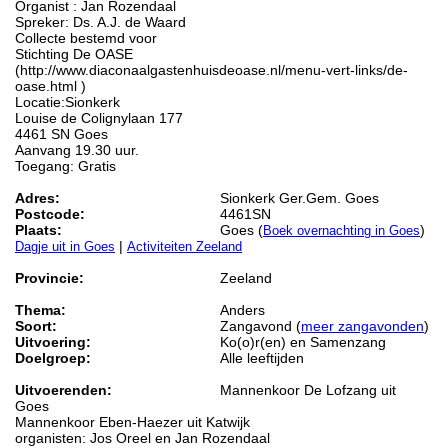
Organist : Jan Rozendaal
Spreker: Ds. A.J. de Waard
Collecte bestemd voor
Stichting De OASE
(http://www.diaconaalgastenhuisdeoase.nl/menu-vert-links/de-
oase.html )
Locatie:Sionkerk
Louise de Colignylaan 177
4461 SN Goes
Aanvang 19.30 uur.
Toegang: Gratis
Adres:
Sionkerk Ger.Gem. Goes
Postcode:
4461SN
Plaats:
Goes (
)
Boek overnachting in Goes
|
Dagje uit in Goes
Activiteiten Zeeland
Provincie:
Zeeland
Thema:
Anders
Soort:
Zangavond (
meer zangavonden
)
Uitvoering:
Ko(o)r(en) en Samenzang
Doelgroep:
Alle leeftijden
Uitvoerenden:
Mannenkoor De Lofzang uit
Goes
Mannenkoor Eben-Haezer uit Katwijk
organisten: Jos Oreel en Jan Rozendaal