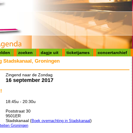
elden
zoeken
dagje uit
ticketjames
concertarchief
g Stadskanaal, Groningen
Zingend naar de Zondag
16 september 2017
!
18:45u - 20:30u
Poststraat 30
9501ER
Stadskanaal (
)
Boek overnachting in Stadskanaal
iteiten Groningen