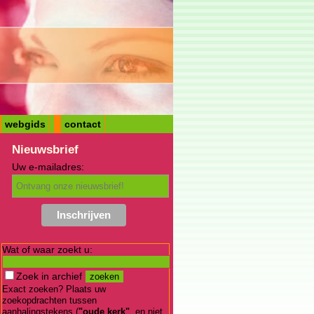
webgids
contact
Nieuwsbrief
Uw e-mailadres:
Wat of waar zoekt u:
Zoek in archief
Exact zoeken? Plaats uw
zoekopdrachten tussen
aanhalingstekens (
"oude kerk"
, en niet