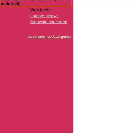
oude kerk
)
Web feeds:
Laatste nieuws
Nieuwste concerten
adverteren op CCAgenda