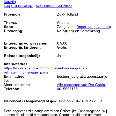
)
Katwijk
|
Dagje uit in Katwijk
Activiteiten Zuid-Holland
Provincie:
Zuid-Holland
Thema:
Anders
Soort:
Zangavond (
meer zangavonden
)
Uitvoering:
Ko(o)r(en) en Samenzang
Entreeprijs volwassenen:
€ 5,00
Entreeprijs kinderen:
Gratis
Rolstoeltoegankelijk:
Ja
Internetadres:
https://www.facebook.com/jongerenkoor.deigratia/?
ref=aymt_homepage_panel
Email adres:
bestuur_deigratia apenstaartje
live.nl
Meer concerten:
Alle concerten van Deï Gratia.
Telefoon:
0615593168
Dit concert is toegevoegd of gewijzigd op
2016-11-29 23:23:23
Deze gegevens zijn aangeleverd aan Christelijke Concertagenda. Wij
kunnen de juistheid niet garanderen: Controleer altijd de gegevens