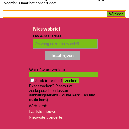
voordat u naar het concert gaat.
Nieuwsbrief
Uw e-mailadres:
Wat of waar zoekt u:
Zoek in archief
Exact zoeken? Plaats uw
zoekopdrachten tussen
aanhalingstekens (
"oude kerk"
, en niet
oude kerk
)
Web feeds:
Laatste nieuws
Nieuwste concerten