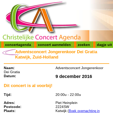
concertagenda
concert aanmelden
zoeken
dagje uit
Adventsconcert Jongerenkoor Dei Gratia
Katwijk, Zuid-Holland
Naam:
Adventsconcert Jongerenkoor
Dei Gratia
Datum:
9 december 2016
Dit concert is al voorbij!
Tijd:
20:00u - 22:00u
Adres:
Piet Heinplein
Postcode:
2224SW
Plaats:
Katwijk (
Boek overnachting in