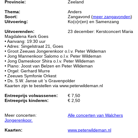
Provincie:
Zeeland
Thema:
Anders
Soort:
Zangavond (
meer zangavonden
)
Uitvoering:
Ko(o)r(en) en Samenzang
Uitvoerenden:
23 december: Kerstconcert Maria
Magdalena Kerk Goes
• Aanvang: 19:30 uur
• Adres: Singelstraat 21, Goes
• Groot Zeeuws Jongerenkoor o.l.v. Peter Wildeman
• Jong Mannenkoor Salomo o.l.v. Peter Wildeman
• Jong Dameskoor Shira o.l.v. Peter Wildeman
• Piano: Joost van Belzen en Peter Wildeman
• Orgel: Gerhard Murre
• Zeeuws Symfonie Orkest
• Ds. S.W. Janse uit ‘s Gravenpolder
Kaarten zijn te bestellen via www.peterwildeman.nl
Entreeprijs volwassenen:
€ 7,50
Entreeprijs kinderen:
€ 2,50
Meer concerten:
Alle concerten van Walchers
Jongerenkoor.
Kaarten:
www.peterwildeman.nl