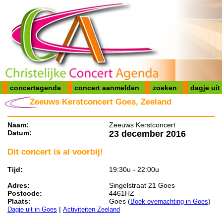
concertagenda
concert aanmelden
zoeken
dagje uit
Zeeuws Kerstconcert Goes, Zeeland
Naam:
Zeeuws Kerstconcert
Datum:
23 december 2016
Dit concert is al voorbij!
Tijd:
19:30u - 22:00u
Adres:
Singelstraat 21 Goes
Postcode:
4461HZ
Plaats:
Goes (
)
Boek overnachting in Goes
|
Dagje uit in Goes
Activiteiten Zeeland