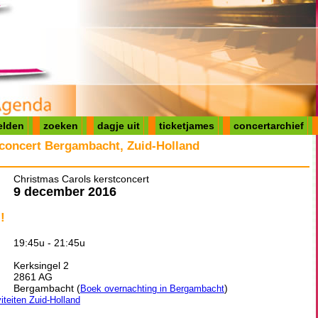
elden
zoeken
dagje uit
ticketjames
concertarchief
tconcert Bergambacht, Zuid-Holland
Christmas Carols kerstconcert
9 december 2016
!
19:45u - 21:45u
Kerksingel 2
2861 AG
Bergambacht (
)
Boek overnachting in Bergambacht
viteiten Zuid-Holland