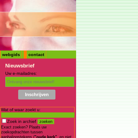
webgids
contact
Nieuwsbrief
Uw e-mailadres:
Wat of waar zoekt u:
Zoek in archief
Exact zoeken? Plaats uw
zoekopdrachten tussen
aanhalingstekens (
"oude kerk"
, en niet