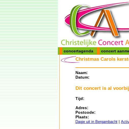
concertagenda
concert aanm
Christmas Carols kers
Naam:
Datum:
Dit concert is al voorbij
Tijd:
Adres:
Postcode:
Plaats:
|
Dagje uit in Bergambacht
Acti