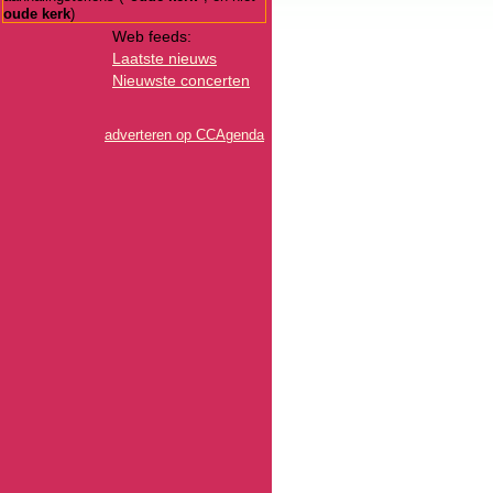
oude kerk
)
Web feeds:
Laatste nieuws
Nieuwste concerten
adverteren op CCAgenda