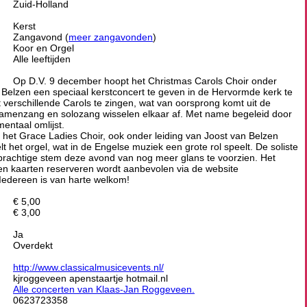
Zuid-Holland
Kerst
Zangavond (
meer zangavonden
)
Koor en Orgel
Alle leeftijden
Op D.V. 9 december hoopt het Christmas Carols Choir onder
n Belzen een speciaal kerstconcert te geven in de Hervormde kerk te
verschillende Carols te zingen, wat van oorsprong komt uit de
amenzang en solozang wisselen elkaar af. Met name begeleid door
mentaal omlijst.
het Grace Ladies Choir, ook onder leiding van Joost van Belzen
het orgel, wat in de Engelse muziek een grote rol speelt. De soliste
prachtige stem deze avond van nog meer glans te voorzien. Het
en kaarten reserveren wordt aanbevolen via de website
Iedereen is van harte welkom!
€ 5,00
€ 3,00
Ja
Overdekt
http://www.classicalmusicevents.nl/
kjroggeveen apenstaartje hotmail.nl
Alle concerten van Klaas-Jan Roggeveen.
0623723358