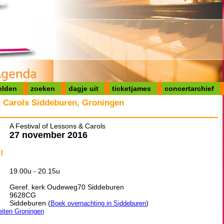
elden
zoeken
dagje uit
ticketjames
concertarchief
& Carols Siddeburen, Groningen
A Festival of Lessons & Carols
27 november 2016
!
19.00u - 20.15u
Geref. kerk Oudeweg70 Siddeburen
9628CG
Siddeburen (
)
Boek overnachting in Siddeburen
teiten Groningen