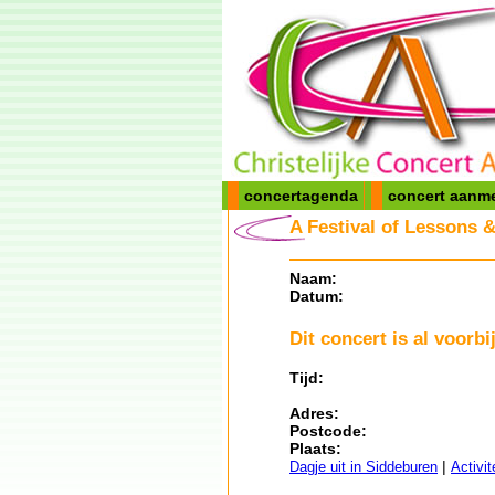
concertagenda
concert aanm
A Festival of Lessons 
Naam:
Datum:
Dit concert is al voorbij
Tijd:
Adres:
Postcode:
Plaats:
|
Dagje uit in Siddeburen
Activi