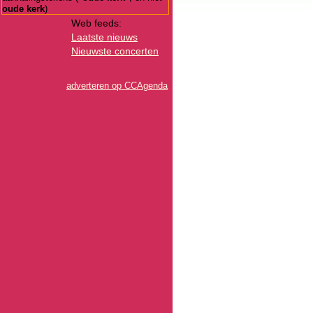
oude kerk
)
Web feeds:
Laatste nieuws
Nieuwste concerten
adverteren op CCAgenda