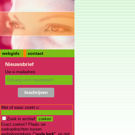
webgids
contact
Nieuwsbrief
Uw e-mailadres:
Wat of waar zoekt u:
Zoek in archief
Exact zoeken? Plaats uw
zoekopdrachten tussen
aanhalingstekens (
"oude kerk"
, en niet