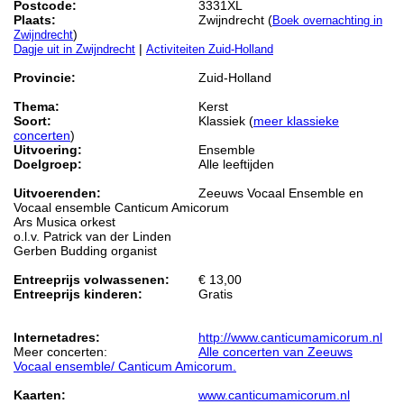
Postcode:
3331XL
Plaats:
Zwijndrecht (
Boek overnachting in
)
Zwijndrecht
|
Dagje uit in Zwijndrecht
Activiteiten Zuid-Holland
Provincie:
Zuid-Holland
Thema:
Kerst
Soort:
Klassiek (
meer klassieke
concerten
)
Uitvoering:
Ensemble
Doelgroep:
Alle leeftijden
Uitvoerenden:
Zeeuws Vocaal Ensemble en
Vocaal ensemble Canticum Amicorum
Ars Musica orkest
o.l.v. Patrick van der Linden
Gerben Budding organist
Entreeprijs volwassenen:
€ 13,00
Entreeprijs kinderen:
Gratis
Internetadres:
http://www.canticumamicorum.nl
Meer concerten:
Alle concerten van Zeeuws
Vocaal ensemble/ Canticum Amicorum.
Kaarten:
www.canticumamicorum.nl