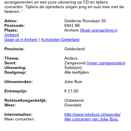
arrangementen en een pure uitvoering op CD en tijdens
concerten. Tijdens de optredens zingen jong en oud mee met de
liederen. “
Adres:
Gelderse Rooslaan 20
Postcode:
6841 BE
Plaats:
Arnhem (
Boek overnachting in
)
Arnhem
|
Dagje uit in Arnhem
Activiteiten Gelderland
Provincie:
Gelderland
Thema:
Anders
Soort:
Zangavond (
meer zangavonden
)
Uitvoering:
Solist(en)
Doelgroep:
Alle leeftijden
Uitvoerenden:
Joke Buis
Entreeprijs:
€ 17,00
Rolstoeltoegankelijk:
Onbekend
Weer:
Overdekt
Internetadres:
http://www.jokebuis.nl/agenda/
Meer concerten:
Alle concerten van Joke Buis.