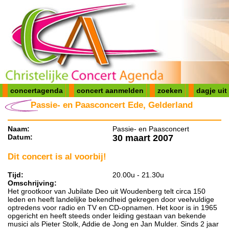
concertagenda
concert aanmelden
zoeken
dagje uit
Passie- en Paasconcert Ede, Gelderland
Naam:
Passie- en Paasconcert
Datum:
30 maart 2007
Dit concert is al voorbij!
Tijd:
20.00u - 21.30u
Omschrijving:
Het grootkoor van Jubilate Deo uit Woudenberg telt circa 150
leden en heeft landelijke bekendheid gekregen door veelvuldige
optredens voor radio en TV en CD-opnamen. Het koor is in 1965
opgericht en heeft steeds onder leiding gestaan van bekende
musici als Pieter Stolk, Addie de Jong en Jan Mulder. Sinds 2 jaar