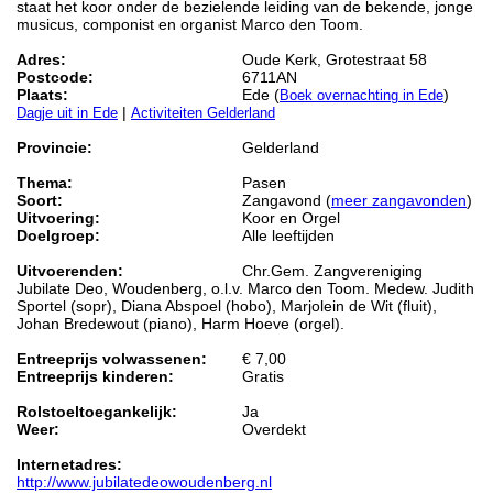
staat het koor onder de bezielende leiding van de bekende, jonge
musicus, componist en organist Marco den Toom.
Adres:
Oude Kerk, Grotestraat 58
Postcode:
6711AN
Plaats:
Ede (
)
Boek overnachting in Ede
|
Dagje uit in Ede
Activiteiten Gelderland
Provincie:
Gelderland
Thema:
Pasen
Soort:
Zangavond (
meer zangavonden
)
Uitvoering:
Koor en Orgel
Doelgroep:
Alle leeftijden
Uitvoerenden:
Chr.Gem. Zangvereniging
Jubilate Deo, Woudenberg, o.l.v. Marco den Toom. Medew. Judith
Sportel (sopr), Diana Abspoel (hobo), Marjolein de Wit (fluit),
Johan Bredewout (piano), Harm Hoeve (orgel).
Entreeprijs volwassenen:
€ 7,00
Entreeprijs kinderen:
Gratis
Rolstoeltoegankelijk:
Ja
Weer:
Overdekt
Internetadres:
http://www.jubilatedeowoudenberg.nl