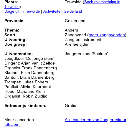
Plaats:
Terwolde (
Boek overnachting in
)
Terwolde
|
Dagje uit in Terwolde
Activiteiten Gelderland
Provincie:
Gelderland
Thema:
Anders
Soort:
Zangavond (
meer zangavonden
)
Uitvoering:
Zang en instrument
Doelgroep:
Alle leeftijden
Uitvoerenden:
Jongerenkoor 'Shalom'
Jeugdkoor 'De jonge stem'
Dirigent: Arjan van 't Zelfde
Organist Frank Dannenberg
Klarinet: Ellen Dannenberg
Bariton: Bram Dannenberg
Trompet: Lukas Ebbers
Panfluit: Alieke Keurhorst
Hobo: Marianne Kluin
Organist: Robin Zuidijk
Entreeprijs kinderen:
Gratis
Meer concerten:
Alle concerten van Jongerenkoor
'Shalom'.