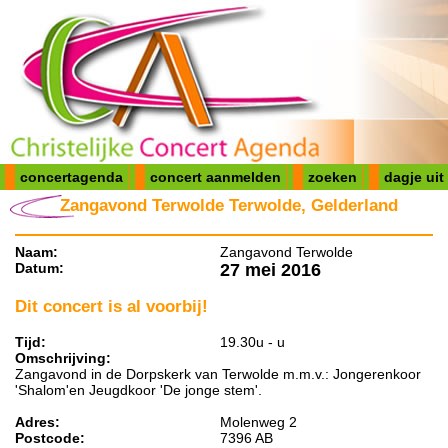
concertagenda
concert aanmelden
zoeken
dagje uit
Zangavond Terwolde Terwolde, Gelderland
Naam:
Zangavond Terwolde
Datum:
27 mei 2016
Dit concert is al voorbij!
Tijd:
19.30u - u
Omschrijving:
Zangavond in de Dorpskerk van Terwolde m.m.v.: Jongerenkoor
'Shalom'en Jeugdkoor 'De jonge stem'.
Adres:
Molenweg 2
Postcode:
7396 AB