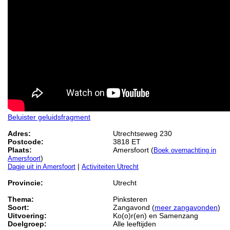
Beluister geluidsfragment
Adres:
Utrechtseweg 230
Postcode:
3818 ET
Plaats:
Amersfoort (
Boek overnachting in
)
Amersfoort
|
Dagje uit in Amersfoort
Activiteiten Utrecht
Provincie:
Utrecht
Thema:
Pinksteren
Soort:
Zangavond (
meer zangavonden
)
Uitvoering:
Ko(o)r(en) en Samenzang
Doelgroep:
Alle leeftijden