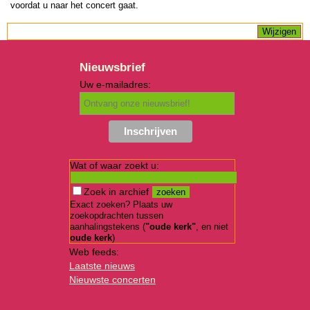
voordat u naar het concert gaat.
Nieuwsbrief
Uw e-mailadres:
Wat of waar zoekt u:
Zoek in archief
Exact zoeken? Plaats uw
zoekopdrachten tussen
aanhalingstekens (
"oude kerk"
, en niet
oude kerk
)
Web feeds:
Laatste nieuws
Nieuwste concerten