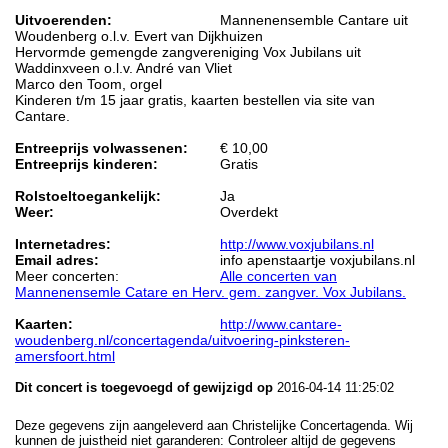
Uitvoerenden:
Mannenensemble Cantare uit
Woudenberg o.l.v. Evert van Dijkhuizen
Hervormde gemengde zangvereniging Vox Jubilans uit
Waddinxveen o.l.v. André van Vliet
Marco den Toom, orgel
Kinderen t/m 15 jaar gratis, kaarten bestellen via site van
Cantare.
Entreeprijs volwassenen:
€ 10,00
Entreeprijs kinderen:
Gratis
Rolstoeltoegankelijk:
Ja
Weer:
Overdekt
Internetadres:
http://www.voxjubilans.nl
Email adres:
info apenstaartje voxjubilans.nl
Meer concerten:
Alle concerten van
Mannenensemle Catare en Herv. gem. zangver. Vox Jubilans.
Kaarten:
http://www.cantare-
woudenberg.nl/concertagenda/uitvoering-pinksteren-
amersfoort.html
Dit concert is toegevoegd of gewijzigd op
2016-04-14 11:25:02
Deze gegevens zijn aangeleverd aan Christelijke Concertagenda. Wij
kunnen de juistheid niet garanderen: Controleer altijd de gegevens