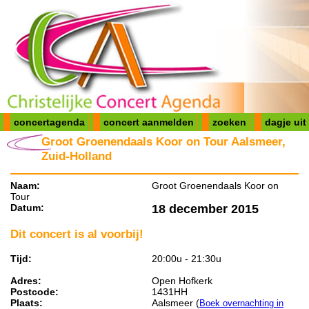
concertagenda
concert aanmelden
zoeken
dagje uit
Groot Groenendaals Koor on Tour Aalsmeer,
Zuid-Holland
Naam:
Groot Groenendaals Koor on
Tour
Datum:
18 december 2015
Dit concert is al voorbij!
Tijd:
20:00u - 21:30u
Adres:
Open Hofkerk
Postcode:
1431HH
Plaats:
Aalsmeer (
Boek overnachting in