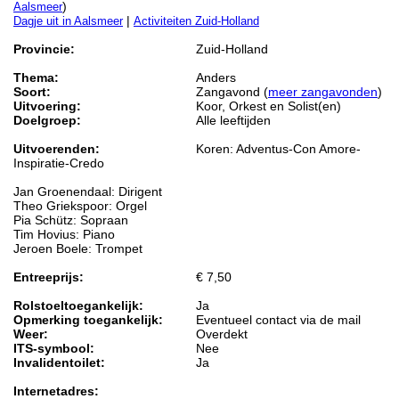
)
Aalsmeer
|
Dagje uit in Aalsmeer
Activiteiten Zuid-Holland
Provincie:
Zuid-Holland
Thema:
Anders
Soort:
Zangavond (
meer zangavonden
)
Uitvoering:
Koor, Orkest en Solist(en)
Doelgroep:
Alle leeftijden
Uitvoerenden:
Koren: Adventus-Con Amore-
Inspiratie-Credo
Jan Groenendaal: Dirigent
Theo Griekspoor: Orgel
Pia Schütz: Sopraan
Tim Hovius: Piano
Jeroen Boele: Trompet
Entreeprijs:
€ 7,50
Rolstoeltoegankelijk:
Ja
Opmerking toegankelijk:
Eventueel contact via de mail
Weer:
Overdekt
ITS-symbool:
Nee
Invalidentoilet:
Ja
Internetadres: