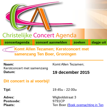
concertagenda
concert aanmelden
zoeken
dagje uit
Komt Allen Tezamen; Kerstconcert met
samenzang Ten Boer, Groningen
Naam:
Komt Allen Tezamen;
Kerstconcert met samenzang
Datum:
19 december 2015
Dit concert is al voorbij!
Tijd:
19:45u - 22:00u
Adres:
Wigboldstraat 3
Postcode:
9791CP
Plaats:
Ten Boer (
Boek overnachting in Ten