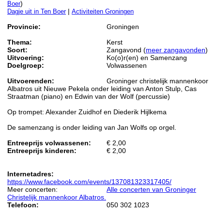
)
Boer
|
Dagje uit in Ten Boer
Activiteiten Groningen
Provincie:
Groningen
Thema:
Kerst
Soort:
Zangavond (
meer zangavonden
)
Uitvoering:
Ko(o)r(en) en Samenzang
Doelgroep:
Volwassenen
Uitvoerenden:
Groninger christelijk mannenkoor
Albatros uit Nieuwe Pekela onder leiding van Anton Stulp, Cas
Straatman (piano) en Edwin van der Wolf (percussie)
Op trompet: Alexander Zuidhof en Diederik Hijlkema
De samenzang is onder leiding van Jan Wolfs op orgel.
Entreeprijs volwassenen:
€ 2,00
Entreeprijs kinderen:
€ 2,00
Internetadres:
https://www.facebook.com/events/137081323317405/
Meer concerten:
Alle concerten van Groninger
Christelijk mannenkoor Albatros.
Telefoon:
050 302 1023