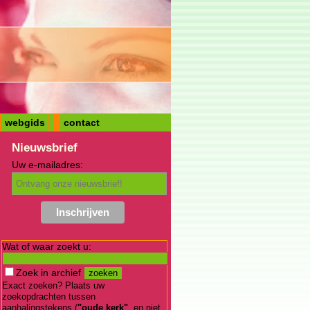
webgids
contact
Nieuwsbrief
Uw e-mailadres:
Wat of waar zoekt u:
Zoek in archief
Exact zoeken? Plaats uw
zoekopdrachten tussen
aanhalingstekens (
"oude kerk"
, en niet