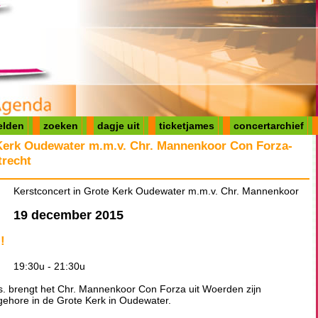
elden
zoeken
dagje uit
ticketjames
concertarchief
 Kerk Oudewater m.m.v. Chr. Mannenkoor Con Forza-
recht
Kerstconcert in Grote Kerk Oudewater m.m.v. Chr. Mannenkoor
19 december 2015
!
19:30u - 21:30u
. brengt het Chr. Mannenkoor Con Forza uit Woerden zijn
 gehore in de Grote Kerk in Oudewater.