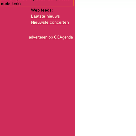
oude kerk
)
Web feeds:
Laatste nieuws
Nieuwste concerten
adverteren op CCAgenda