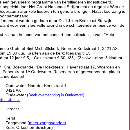
oor een gevarieerd programma van kerstliederen ingestudeerd.
t begeleid door Het Groot Nationaal Strijkorkest en organist Wim de
/sopraan zal enkele liederen ten gehore brengen. Naast koorzang is
voor samenzang.
ef moment worden gedaan door Ds J.J. ten Brinke uit Stolwijk.
rant voor een sfeervolle avond in de schitterende ambiance van de
d zal aan het eind van het concert een collecte zijn voor "Help
 in de Grote of Sint-Michaëlskerk, Noorder Kerkstraat 1, 3421 AX
om 19.30 uur. Kaarten aan de kerk: toegang € 15.
 tot 12 jaar € 5,-. Gezinskaart € 30,-/35,- (2 volw + max. 3 kind tot
eden, Chr. Boekhandel “De Hoeksteen”, Havenstraat 17, Woerden en
”, Peperstraat 1A Oudewater. Reserveren of gereserveerde plaats
mannenkoor.nl
Oudewater, Noorder Kerkstraat 1,
3421 AX
Oudewater (
)
Boek overnachting in Oudewater
eiten Utrecht
Utrecht
Kerst
Zangavond (
meer zangavonden
)
Koor, Orkest en Solist(en)