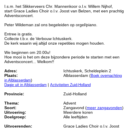
I.s.m. het Slikkerveers Chr. Mannenkoor o.l.v. Willem Nijhof,
start Grace Ladies Choir o.l.v. Joost van Belzen, met een prachtig
Adventsconcert.
Peter Wildeman zal ons begeleiden op orgel/piano.
Entree is gratis.
Collecte t.b.v. de Verbouw Ichtuskerk.
De kerk waarin wij altijd onze repetities mogen houden.
We beginnen om 20.00u!
Hoe mooi is het om deze bijzondere periode te starten met een
Adventsconcert... Welkom!!
Adres:
Ichtuskerk, Scheldeplein 2
Plaats:
Alblasserdam (
Boek overnachting
)
in Alblasserdam
|
Dagje uit in Alblasserdam
Activiteiten Zuid-Holland
Provincie:
Zuid-Holland
Thema:
Advent
Soort:
Zangavond (
meer zangavonden
)
Uitvoering:
Meerdere koren
Doelgroep:
Alle leeftijden
Uitvoerenden:
Grace Ladies Choir o.l.v. Joost