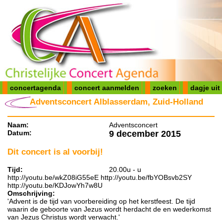
concertagenda
concert aanmelden
zoeken
dagje uit
Adventsconcert Alblasserdam, Zuid-Holland
Naam:
Adventsconcert
Datum:
9 december 2015
Dit concert is al voorbij!
Tijd:
20.00u - u
http://youtu.be/wkZ08iG55eE http://youtu.be/fbYOBsvb2SY
http://youtu.be/KDJowYh7w8U
Omschrijving:
'Advent is de tijd van voorbereiding op het kerstfeest. De tijd
waarin de geboorte van Jezus wordt herdacht de en wederkomst
van Jezus Christus wordt verwacht.'