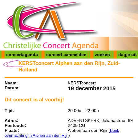
concertagenda
concert aanmelden
zoeken
dagje uit
KERSTconcert Alphen aan den Rijn, Zuid-
Holland
Naam:
KERSTconcert
Datum:
19 december 2015
Dit concert is al voorbij!
Tijd:
20.00u - 22.00u
Adres:
ADVENTSKERK, Julianastraat 69
Postcode:
2405 CG
Plaats:
Alphen aan den Rijn (
Boek
)
overnachting in Alphen aan den Rijn