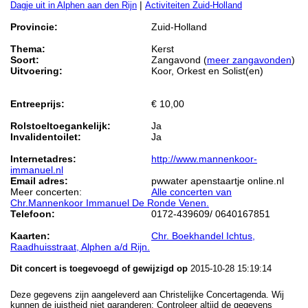
|
Dagje uit in Alphen aan den Rijn
Activiteiten Zuid-Holland
Provincie:
Zuid-Holland
Thema:
Kerst
Soort:
Zangavond (
meer zangavonden
)
Uitvoering:
Koor, Orkest en Solist(en)
Entreeprijs:
€ 10,00
Rolstoeltoegankelijk:
Ja
Invalidentoilet:
Ja
Internetadres:
http://www.mannenkoor-
immanuel.nl
Email adres:
pwwater apenstaartje online.nl
Meer concerten:
Alle concerten van
Chr.Mannenkoor Immanuel De Ronde Venen.
Telefoon:
0172-439609/ 0640167851
Kaarten:
Chr. Boekhandel Ichtus,
Raadhuisstraat, Alphen a/d Rijn.
Dit concert is toegevoegd of gewijzigd op
2015-10-28 15:19:14
Deze gegevens zijn aangeleverd aan Christelijke Concertagenda. Wij
kunnen de juistheid niet garanderen: Controleer altijd de gegevens