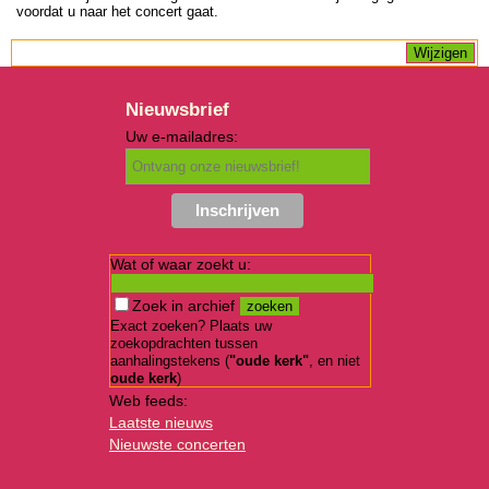
voordat u naar het concert gaat.
Nieuwsbrief
Uw e-mailadres:
Wat of waar zoekt u:
Zoek in archief
Exact zoeken? Plaats uw
zoekopdrachten tussen
aanhalingstekens (
"oude kerk"
, en niet
oude kerk
)
Web feeds:
Laatste nieuws
Nieuwste concerten