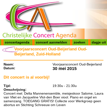
concertagenda
concert aanmelden
zoeken
dagje uit
Voorjaarsconcert Oud-Beijerland Oud-
Beijerland, Zuid-Holland
Naam:
Voorjaarsconcert Oud-Beijerland
Datum:
30 mei 2015
Dit concert is al voorbij!
Tijd:
19:30u - 21:30u
Omschrijving:
Concert met: Delta Mannenensemble, meisjeskoor Salome, Laura
van Vliet en Jacqueline Vlot-den Boer viool. Piano en orgel en
samenzang. TOEGANG GRATIS! Collecte voor Werkgroep geen
abortus en Stichting Schreeuw om Leven