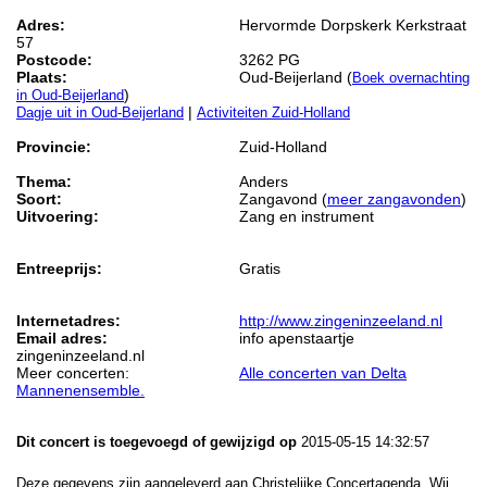
Adres:
Hervormde Dorpskerk Kerkstraat
57
Postcode:
3262 PG
Plaats:
Oud-Beijerland (
Boek overnachting
)
in Oud-Beijerland
|
Dagje uit in Oud-Beijerland
Activiteiten Zuid-Holland
Provincie:
Zuid-Holland
Thema:
Anders
Soort:
Zangavond (
meer zangavonden
)
Uitvoering:
Zang en instrument
Entreeprijs:
Gratis
Internetadres:
http://www.zingeninzeeland.nl
Email adres:
info apenstaartje
zingeninzeeland.nl
Meer concerten:
Alle concerten van Delta
Mannenensemble.
Dit concert is toegevoegd of gewijzigd op
2015-05-15 14:32:57
Deze gegevens zijn aangeleverd aan Christelijke Concertagenda. Wij