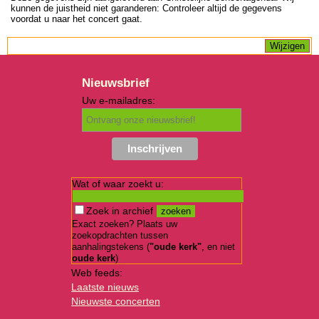
kunnen de juistheid niet garanderen: Controleer altijd de gegevens
voordat u naar het concert gaat.
Nieuwsbrief
Uw e-mailadres:
Wat of waar zoekt u:
Zoek in archief
Exact zoeken? Plaats uw
zoekopdrachten tussen
aanhalingstekens (
"oude kerk"
, en niet
oude kerk
)
Web feeds:
Laatste nieuws
Nieuwste concerten