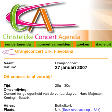
concertagenda
concert aanmelden
zoeken
dagje uit
Oranjeconcert Urk, Flevoland
Naam:
Oranjeconcert
Datum:
27 januari 2007
Dit concert is al voorbij!
Tijd:
20u - 30u
Omschrijving:
Concert ter gelegenheid van de verjaardag van Hare Majesteit
Koningin Beatrix.
Adres:
Bethelkerk
Plaats:
Urk (
)
Boek overnachting in Urk