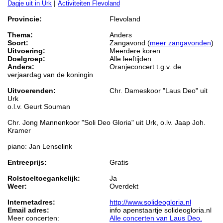
|
Dagje uit in Urk
Activiteiten Flevoland
Provincie:
Flevoland
Thema:
Anders
Soort:
Zangavond (
meer zangavonden
)
Uitvoering:
Meerdere koren
Doelgroep:
Alle leeftijden
Anders:
Oranjeconcert t.g.v. de
verjaardag van de koningin
Uitvoerenden:
Chr. Dameskoor "Laus Deo" uit
Urk
o.l.v. Geurt Souman
Chr. Jong Mannenkoor "Soli Deo Gloria" uit Urk, o.lv. Jaap Joh.
Kramer
piano: Jan Lenselink
Entreeprijs:
Gratis
Rolstoeltoegankelijk:
Ja
Weer:
Overdekt
Internetadres:
http://www.solideogloria.nl
Email adres:
info apenstaartje solideogloria.nl
Meer concerten:
Alle concerten van Laus Deo.