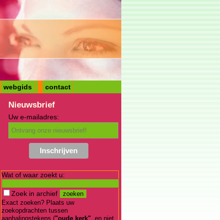
webgids
contact
Nieuwsbrief
Uw e-mailadres:
Wat of waar zoekt u:
Zoek in archief
Exact zoeken? Plaats uw
zoekopdrachten tussen
aanhalingstekens (
"oude kerk"
, en niet