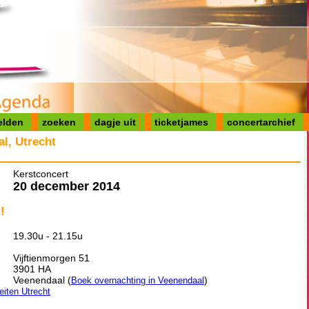
elden
zoeken
dagje uit
ticketjames
concertarchief
l, Utrecht
Kerstconcert
20 december 2014
!
19.30u - 21.15u
Vijftienmorgen 51
3901 HA
Veenendaal (
)
Boek overnachting in Veenendaal
teiten Utrecht