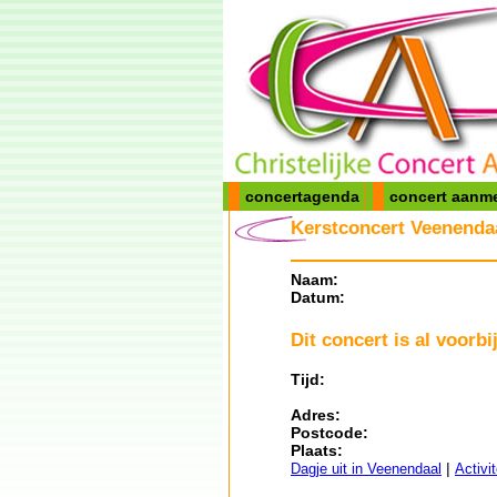
concertagenda
concert aanm
Kerstconcert Veenendaa
Naam:
Datum:
Dit concert is al voorbij
Tijd:
Adres:
Postcode:
Plaats:
|
Dagje uit in Veenendaal
Activi