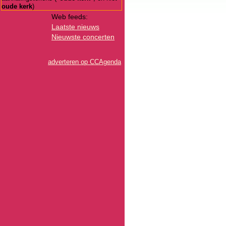
oude kerk
)
Web feeds:
Laatste nieuws
Nieuwste concerten
adverteren op CCAgenda