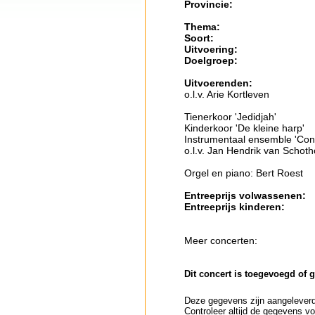
Provincie:
Thema:
Soort:
Uitvoering:
Doelgroep:
Uitvoerenden:
o.l.v. Arie Kortleven
Tienerkoor 'Jedidjah'
Kinderkoor 'De kleine harp'
Instrumentaal ensemble 'Con
o.l.v. Jan Hendrik van Schoth
Orgel en piano: Bert Roest
Entreeprijs volwassenen:
Entreeprijs kinderen:
Meer concerten:
Dit concert is toegevoegd of 
Deze gegevens zijn aangeleverd 
Controleer altijd de gegevens vo