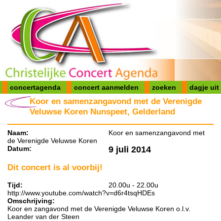
concertagenda
concert aanmelden
zoeken
dagje uit
Koor en samenzangavond met de Verenigde
Veluwse Koren Nunspeet, Gelderland
Naam:
Koor en samenzangavond met
de Verenigde Veluwse Koren
Datum:
9 juli 2014
Dit concert is al voorbij!
Tijd:
20.00u - 22.00u
http://www.youtube.com/watch?v=d6r4tsqHDEs
Omschrijving:
Koor en zangavond met de Verenigde Veluwse Koren o.l.v.
Leander van der Steen