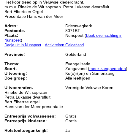
Het koor treed op in Veluwse klederdracht.
m.m.v. Rineke de Wit sopraan. Petra Lukasse dwarsfluit.
Bert Elbertsen Orgel.
Presentatie Hans van der Meer
Adres:
Driestwegkerk
Postcode:
8071BT
Plaats:
Nunspeet (
Boek overnachting in
)
Nunspeet
|
Dagje uit in Nunspeet
Activiteiten Gelderland
Provincie:
Gelderland
Thema:
Evangelisatie
Soort:
Zangavond (
meer zangavonden
)
Uitvoering:
Ko(o)r(en) en Samenzang
Doelgroep:
Alle leeftijden
Uitvoerenden:
Verenigde Veluwse Koren
Rineke de Wit sopraan
Petra Lukasse dwarsfluit
Bert Elbertse orgel
Hans van der Meer presentatie
Entreeprijs volwassenen:
Gratis
Entreeprijs kinderen:
Gratis
Rolstoeltoegankelijk:
Ja