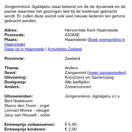
Jongerenkoor Jigdaljahu staat bekend om de de dynamiek en de
passie waarmee het gezongen lied bij de luisteraar gebracht
wordt. Er zullen deze avond ook veel nieuwe liederen ten gehore
gebracht worden.
Adres:
Hervormde Kerk Haamstede
Postcode:
4328AE
Plaats:
Haamstede (
Boek overnachting in
)
Haamstede
|
Dagje uit in Haamstede
Activiteiten Zeeland
Provincie:
Zeeland
Thema:
Anders
Soort:
Zangavond (
meer zangavonden
)
Uitvoering:
Ko(o)r(en) en Samenzang
Doelgroep:
Alle leeftijden
Anders:
Zomerconcert
Uitvoerenden:
Jongerenkoor Jigdaljahu o.l.v.
Bert Noteboom
Marco den Toom - orgel
Lennart Moree - vleugel
Jaco van Houselt - solist
Entreeprijs volwassenen:
€ 5,00
Entreeprijs kinderen:
€ 2,00