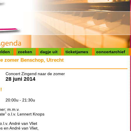
elden
zoeken
dagje uit
ticketjames
concertarchief
de zomer Benschop, Utrecht
Concert Zingend naar de zomer
28 juni 2014
!
20:00u - 21:30u
er; m.m.v.
te” o.l.v. Lennert Knops
.l.v. André van Vliet
s en André van Vliet,