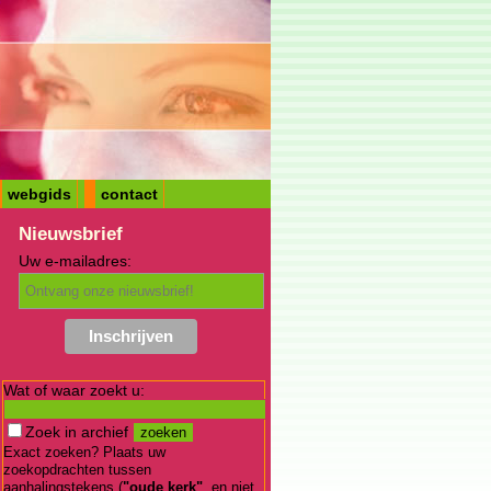
webgids
contact
Nieuwsbrief
Uw e-mailadres:
Wat of waar zoekt u:
Zoek in archief
Exact zoeken? Plaats uw
zoekopdrachten tussen
aanhalingstekens (
"oude kerk"
, en niet