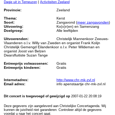
|
Dagje uit in Terneuzen
Activiteiten Zeeland
Provincie:
Zeeland
Thema:
Kerst
Soort:
Zangavond (
meer zangavonden
)
Uitvoering:
Ko(o)r(en) en Samenzang
Doelgroep:
Alle leeftijden
Uitvoerenden:
Christelijk Mannenkoor Zeeuws-
Vlaanderen o.l.v. Willy van Zweden en organist Frank Kolijn
Christelijk Gemengd Eilandenkoor o.l.v. Peter Wildeman en
organist Joost van Belzen
Dwarsfluitiste Suzan Tange
Entreeprijs volwassenen:
Gratis
Entreeprijs kinderen:
Gratis
Internetadres:
http://www.chr-mk-zvl.nl
Email adres:
info apenstaartje chr-mk-zvl.nl
Dit concert is toegevoegd of gewijzigd op
2007-01-22 20:08:19
Deze gegevens zijn aangeleverd aan Christelijke Concertagenda. Wij
kunnen de juistheid niet garanderen: Controleer altijd de gegevens
voordat u naar het concert gaat.