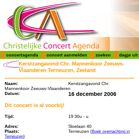
concertagenda
concert aanmelden
zoeken
dagje uit
Kerstzangavond Chr. Mannenkoor Zeeuws-
Vlaanderen Terneuzen, Zeeland
Naam:
Kerstzangavond Chr.
Mannenkoor Zeeuws-Vlaanderen
Datum:
16 december 2006
Dit concert is al voorbij!
Tijd:
19:30u - u
Adres:
Sloelaan 40
Plaats:
Terneuzen (
Boek overnachting in
)
Terneuzen