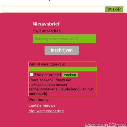
Nieuwsbrief
Uw e-mailadres:
Wat of waar zoekt u:
Zoek in archief
Exact zoeken? Plaats uw
zoekopdrachten tussen
aanhalingstekens (
"oude kerk"
, en niet
oude kerk
)
Web feeds:
Laatste nieuws
Nieuwste concerten
adverteren op CCAgenda