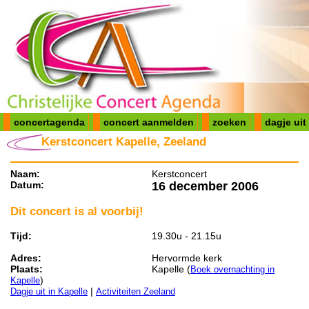
concertagenda
concert aanmelden
zoeken
dagje uit
Kerstconcert Kapelle, Zeeland
Naam:
Kerstconcert
Datum:
16 december 2006
Dit concert is al voorbij!
Tijd:
19.30u - 21.15u
Adres:
Hervormde kerk
Plaats:
Kapelle (
Boek overnachting in
)
Kapelle
|
Dagje uit in Kapelle
Activiteiten Zeeland