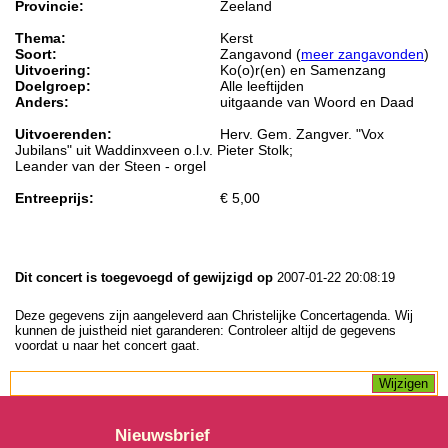
Provincie:
Zeeland
Thema:
Kerst
Soort:
Zangavond (
meer zangavonden
)
Uitvoering:
Ko(o)r(en) en Samenzang
Doelgroep:
Alle leeftijden
Anders:
uitgaande van Woord en Daad
Uitvoerenden:
Herv. Gem. Zangver. "Vox
Jubilans" uit Waddinxveen o.l.v. Pieter Stolk;
Leander van der Steen - orgel
Entreeprijs:
€ 5,00
Dit concert is toegevoegd of gewijzigd op
2007-01-22 20:08:19
Deze gegevens zijn aangeleverd aan Christelijke Concertagenda. Wij
kunnen de juistheid niet garanderen: Controleer altijd de gegevens
voordat u naar het concert gaat.
Nieuwsbrief