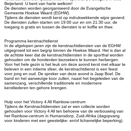
Beijerland. U bent van harte welkom!
De diensten worden georganiseerd door de Evangelische
Gemeente Hoekse Waard (EGHW).
Tijdens de diensten wordt kerst op indrukwekkende wijze gevierd.
De diensten zullen starten om 19:00 uur en om 21:30 uur, de
toegang is gratis en tussen de diensten is er koffie en thee.
Programma kerstnachtdienst
In de afgelopen jaren zijn de kerstnachtdiensten van de EGHW
uitgegroeid tot een begrip binnen de Hoekse Waard. Het is dan al
de achtste keer dat de kerstnachtdiensten in de sporthal worden
gehouden om de honderden bezoekers te kunnen herbergen.
Voor het hele gezin is het leuk om deze avond kerst met elkaar te
beleven in een intieme sfeer, de kerstnachtdienst is een feest
voor jong en oud. De spreker van deze avond is Jaap Boel. De
band en het aanwezige koor zullen, naast het begeleiden van de
samenzang, verschillende traditionele en modernere
kerstliederen ten gehore brengen.
Hulp voor het Victory 4 All Rainbow-centrum
Tijdens de Kerstnachtdiensten zal er een collecte worden
gehouden voor Victory 4 All ten behoeve van de verbouwing van
het Rainbow-centrum in Humansdorp, Zuid-Afrika (dagopvang
voor kinderen met een geestelijke- en/of lichamelijke beperking).