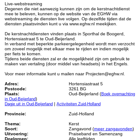
Live-webstreaming
Degenen die niet aanwezig kunnen zijn om de kerstnachtdienst
mee te beleven, kunnen op de website van de EGHW via
webstreaming de diensten live volgen. Op dezelfde tijden dat de
diensten plaatsvinden kunt u via www.eghw.nl meekijken.
De kerstnachtdiensten vinden plaats in Sporthal de Boogerd,
Hortensiastraat 5 te Oud-Beijerland.
In verband met beperkte parkeergelegenheid wordt men verzocht
om zoveel mogelijk met elkaar mee te rijden en indien mogelijk
per fiets te komen.
Tijdens beide diensten zal er de mogelijkheid zijn om gebruik te
maken van vertaling (door middel van headsets) in het Engels.
Voor meer informatie kunt u mailen naar Projecten@eghw.nl.
Adres:
Hortensiastraat 5
Postcode:
3261 BG
Plaats:
Oud-Beijerland (
Boek overnachting
)
in Oud-Beijerland
|
Dagje uit in Oud-Beijerland
Activiteiten Zuid-Holland
Provincie:
Zuid-Holland
Thema:
Kerst
Soort:
Zangavond (
meer zangavonden
)
Uitvoering:
Praiseband en Samenzang
Doelgroep:
Alle leeftijden