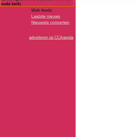
oude kerk
)
Web feeds:
Laatste nieuws
Nieuwste concerten
adverteren op CCAgenda