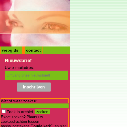
webgids
contact
Nieuwsbrief
Uw e-mailadres:
Wat of waar zoekt u:
Zoek in archief
Exact zoeken? Plaats uw
zoekopdrachten tussen
aanhalingstekens (
"oude kerk"
, en niet