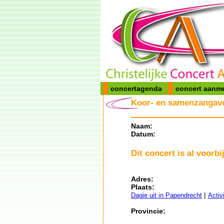
concertagenda
concert aanm
Koor- en samenzangav
Naam:
Datum:
Dit concert is al voorbij
Adres:
Plaats:
|
Dagje uit in Papendrecht
Activ
Provincie: