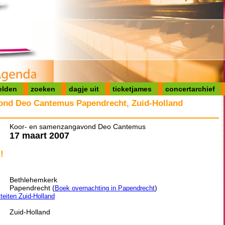
elden
zoeken
dagje uit
ticketjames
concertarchief
ond Deo Cantemus Papendrecht, Zuid-Holland
Koor- en samenzangavond Deo Cantemus
17 maart 2007
!
Bethlehemkerk
Papendrecht (
)
Boek overnachting in Papendrecht
iteiten Zuid-Holland
Zuid-Holland